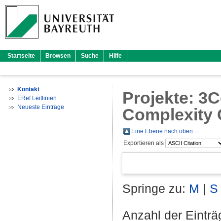
Startseite
Browsen
Suche
Hilfe
Kontakt
Projekte: 3
ERef Leitlinien
Neueste Einträge
Complexity C
Eine Ebene nach oben ...
Exportieren als
Springe zu:
M
|
S
Anzahl der Eintr