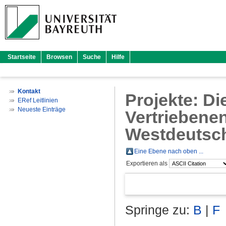
Startseite
Browsen
Suche
Hilfe
Kontakt
Projekte: Di
ERef Leitlinien
Neueste Einträge
Vertriebenen
Westdeutsch
Eine Ebene nach oben ...
Exportieren als
Springe zu:
B
|
F