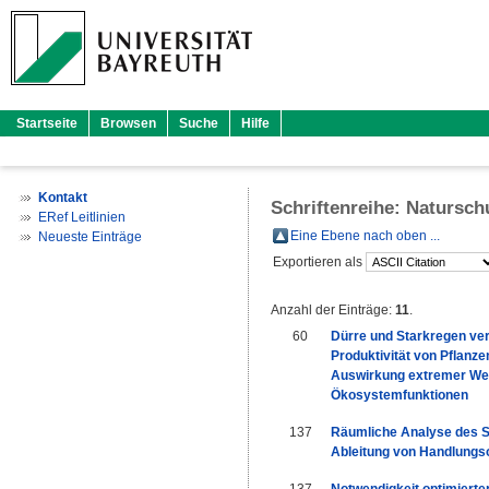
Startseite
Browsen
Suche
Hilfe
Kontakt
Schriftenreihe: Naturschu
ERef Leitlinien
Eine Ebene nach oben ...
Neueste Einträge
Exportieren als
Anzahl der Einträge:
11
.
60
Dürre und Starkregen ve
Produktivität von Pflanze
Auswirkung extremer Wett
Ökosystemfunktionen
137
Räumliche Analyse des S
Ableitung von Handlungs