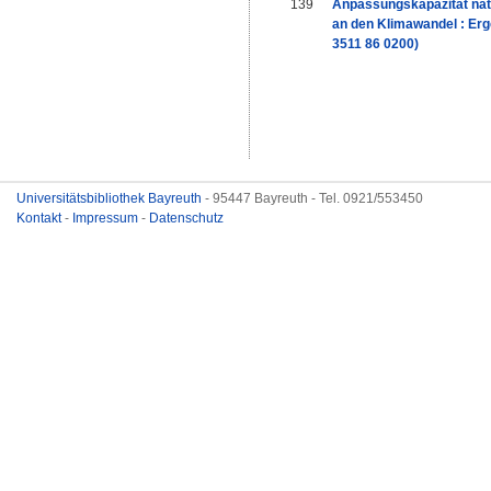
139
Anpassungskapazität natu
an den Klimawandel : Er
3511 86 0200)
Universitätsbibliothek Bayreuth
- 95447 Bayreuth - Tel. 0921/553450
Kontakt
-
Impressum
-
Datenschutz