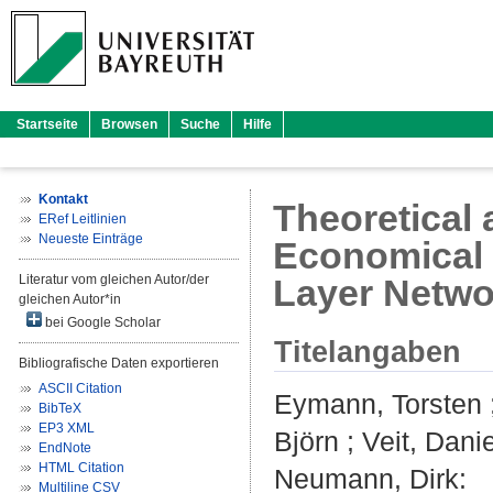
Startseite
Browsen
Suche
Hilfe
Kontakt
Theoretical
ERef Leitlinien
Neueste Einträge
Economical 
Literatur vom gleichen Autor/der
Layer Netwo
gleichen Autor*in
bei Google Scholar
Titelangaben
Bibliografische Daten exportieren
ASCII Citation
Eymann, Torsten
BibTeX
EP3 XML
Björn
;
Veit, Danie
EndNote
HTML Citation
Neumann, Dirk
:
Multiline CSV