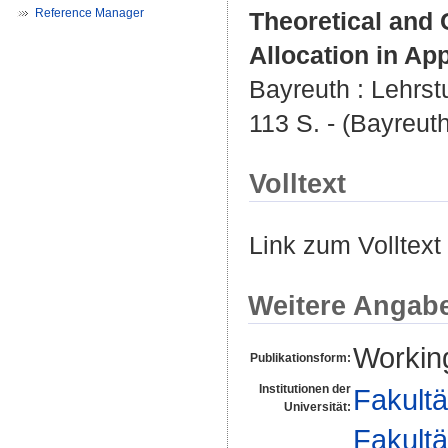
Reference Manager
Theoretical and
Allocation in Ap
Bayreuth : Lehrstu
113 S. - (Bayreuth
Volltext
Link zum Volltext
Weitere Angab
Workin
Publikationsform:
Institutionen der
Fakultä
Universität:
Fakultä