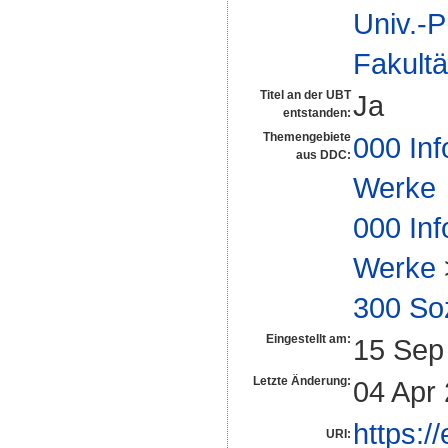
Univ.-P
Fakultä
Titel an der UBT
Ja
entstanden:
Themengebiete
000 Inf
aus DDC:
Werke
000 Inf
Werke
300 So
Eingestellt am:
15 Sep
Letzte Änderung:
04 Apr
https:/
URI: