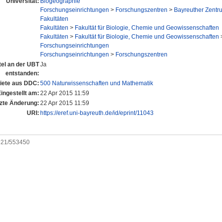
Universität:
Biogeographie
Forschungseinrichtungen
>
Forschungszentren
>
Bayreuther Zentr
Fakultäten
Fakultäten
>
Fakultät für Biologie, Chemie und Geowissenschaften
Fakultäten
>
Fakultät für Biologie, Chemie und Geowissenschaften
Forschungseinrichtungen
Forschungseinrichtungen
>
Forschungszentren
tel an der UBT
Ja
entstanden:
ete aus DDC:
500 Naturwissenschaften und Mathematik
ingestellt am:
22 Apr 2015 11:59
zte Änderung:
22 Apr 2015 11:59
URI:
https://eref.uni-bayreuth.de/id/eprint/11043
0921/553450