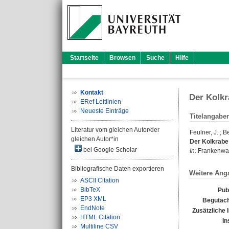
Startseite
Browsen
Suche
Hilfe
Kontakt
Der Kolkr
ERef Leitlinien
Neueste Einträge
Titelangabe
Literatur vom gleichen Autor/der
Feulner, J.
;
Be
gleichen Autor*in
Der Kolkrabe
bei Google Scholar
In:
Frankenwald
Bibliografische Daten exportieren
Weitere Ang
ASCII Citation
BibTeX
Pub
EP3 XML
Begutach
EndNote
Zusätzliche 
HTML Citation
In
Multiline CSV