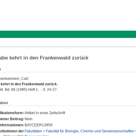
abe kehrt in den Frankenwald zurück
n
ierkuhnlein, Carl
:
 kehrt in den Frankenwald zurück.
. Bd. 66 (1995) Heft 1 . - S. 24-27.
aben
likationsform:
Artikel in einer Zeitschrift
teter Beitrag:
Nein
Informationen:
BAYCEER13859
stitutionen der
Fakultäten
>
Fakultät für Biologie, Chemie und Geowissenschaften