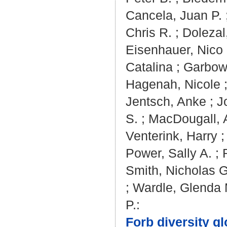
Cancela, Juan P.
Chris R.
;
Dolezal
Eisenhauer, Nico
Catalina
;
Garbow
Hagenah, Nicole
Jentsch, Anke
;
J
S.
;
MacDougall, 
Venterink, Harry
Power, Sally A.
;
Smith, Nicholas G
;
Wardle, Glenda 
P.
:
Forb diversity g