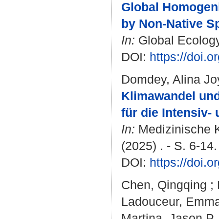
Global Homogeni
by Non‐Native Sp
In:
Global Ecology
DOI:
https://doi.
Domdey, Alina Jo
Klimawandel und
für die Intensiv-
In:
Medizinische Kl
(2025) . - S. 6-14.
DOI:
https://doi.
Chen, Qingqing
;
Ladouceur, Emm
Martina, Jason P.