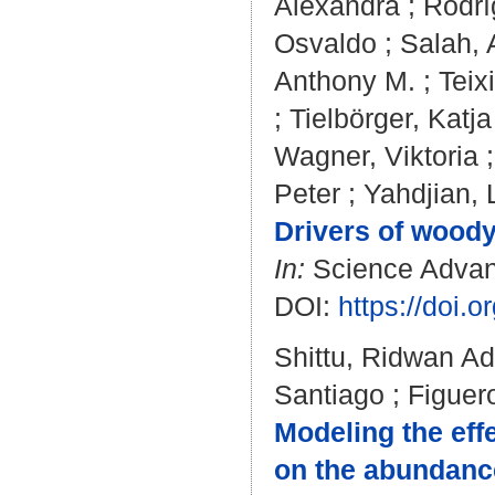
Alexandra
;
Rodrí
Osvaldo
;
Salah,
Anthony M.
;
Teix
;
Tielbörger, Katja
Wagner, Viktoria
Peter
;
Yahdjian, 
Drivers of wood
In:
Science Advanc
DOI:
https://doi.
Shittu, Ridwan A
Santiago
;
Figuero
Modeling the eff
on the abundance