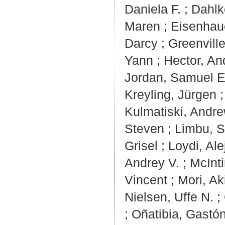
Daniela F.
;
Dahlk
Maren
;
Eisenhaue
Darcy
;
Greenville
Yann
;
Hector, An
Jordan, Samuel E
Kreyling, Jürgen
Kulmatiski, Andr
Steven
;
Limbu, S
Grisel
;
Loydi, Al
Andrey V.
;
McInt
Vincent
;
Mori, Ak
Nielsen, Uffe N.
;
;
Oñatibia, Gastó