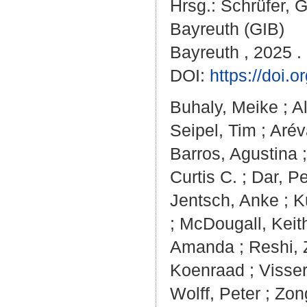
Hrsg.:
Schrüfer, G
Bayreuth (GIB)
Bayreuth , 2025 .
DOI:
https://doi
Buhaly, Meike
;
A
Seipel, Tim
;
Arév
Barros, Agustina
Curtis C.
;
Dar, Pe
Jentsch, Anke
;
K
;
McDougall, Keit
Amanda
;
Reshi, 
Koenraad
;
Visse
Wolff, Peter
;
Zon