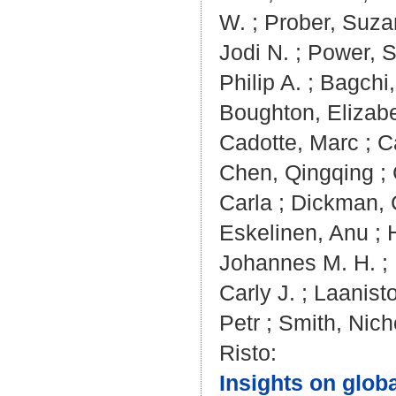
W.
;
Prober, Suza
Jodi N.
;
Power, S
Philip A.
;
Bagchi
Boughton, Elizab
Cadotte, Marc
;
C
Chen, Qingqing
;
Carla
;
Dickman, 
Eskelinen, Anu
;
Johannes M. H.
;
Carly J.
;
Laanisto
Petr
;
Smith, Nich
Risto
:
Insights on glob