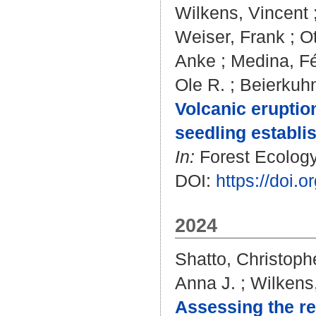
Wilkens, Vincent
Weiser, Frank
;
Ot
Anke
;
Medina, Fé
Ole R.
;
Beierkuhn
Volcanic eruptio
seedling establi
In:
Forest Ecology
DOI:
https://doi.
2024
Shatto, Christoph
Anna J.
;
Wilkens
Assessing the re