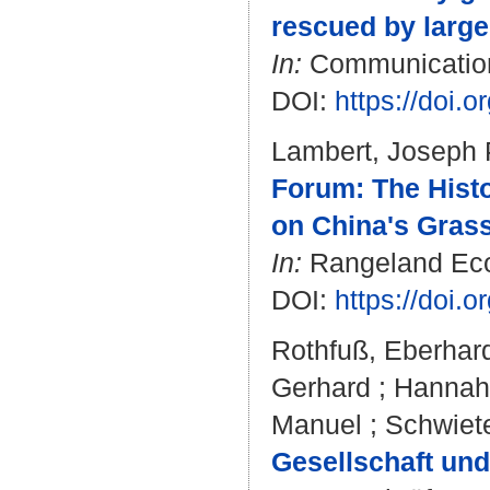
rescued by larg
In:
Communications
DOI:
https://doi.
Lambert, Joseph 
Forum: The Hist
on China's Grass
In:
Rangeland Ecol
DOI:
https://doi.
Rothfuß, Eberhar
Gerhard
;
Hannah
Manuel
;
Schwiete
Gesellschaft un