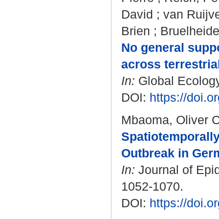
David
;
van Ruijv
Brien
;
Bruelheide
No general suppo
across terrestri
In:
Global Ecology
DOI:
https://doi.
Mbaoma, Oliver 
Spatiotemporally
Outbreak in Germ
In:
Journal of Epid
1052-1070.
DOI:
https://doi.