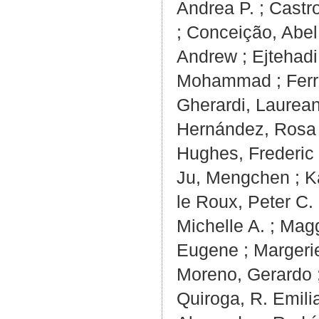
Andrea P.
;
Castr
;
Conceição, Abel
Andrew
;
Ejtehad
Mohammad
;
Ferr
Gherardi, Laurean
Hernández, Rosa
Hughes, Frederic
Ju, Mengchen
;
K
le Roux, Peter C.
Michelle A.
;
Magg
Eugene
;
Margerie
Moreno, Gerardo
Quiroga, R. Emili