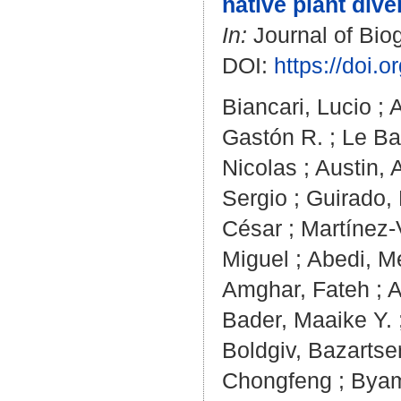
native plant dive
In:
Journal of Biog
DOI:
https://doi.o
Biancari, Lucio
;
A
Gastón R.
;
Le Ba
Nicolas
;
Austin, 
Sergio
;
Guirado, 
César
;
Martínez-
Miguel
;
Abedi, M
Amghar, Fateh
;
A
Bader, Maaike Y.
Boldgiv, Bazartse
Chongfeng
;
Byam