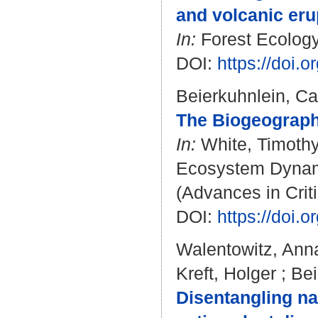
and volcanic eru
In:
Forest Ecology
DOI:
https://doi.
Beierkuhnlein, Ca
The Biogeography
In:
White, Timoth
Ecosystem Dynamic
(Advances in Crit
DOI:
https://doi.
Walentowitz, Anna
Kreft, Holger
;
Bei
Disentangling na