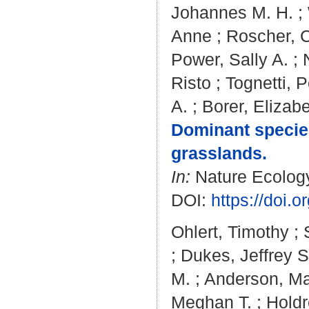
Johannes M. H.
;
Anne
;
Roscher, C
Power, Sally A.
;
Risto
;
Tognetti, 
A.
;
Borer, Elizabe
Dominant species
grasslands.
In:
Nature Ecology 
DOI:
https://doi.
Ohlert, Timothy
;
;
Dukes, Jeffrey S
M.
;
Anderson, Ma
Meghan T.
;
Holdr