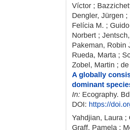
Víctor
;
Bazzichet
Dengler, Jürgen
;
Felícia M.
;
Guido
Norbert
;
Jentsch
Pakeman, Robin 
Rueda, Marta
;
Sc
Zobel, Martin
;
de
A globally consis
dominant species
In:
Ecography. Bd.
DOI:
https://doi.
Yahdjian, Laura
;
Graff, Pamela
;
Mo