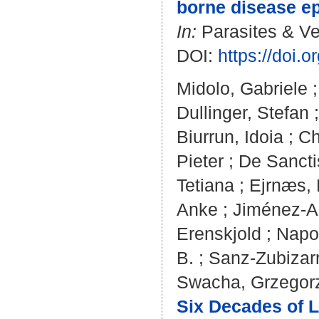
borne disease e
In:
Parasites & Vec
DOI:
https://doi.
Midolo, Gabriele
Dullinger, Stefan
Biurrun, Idoia
;
Ch
Pieter
;
De Sancti
Tetiana
;
Ejrnæs,
Anke
;
Jiménez-Al
Erenskjold
;
Napo
B.
;
Sanz-Zubizarre
Swacha, Grzegor
Six Decades of L