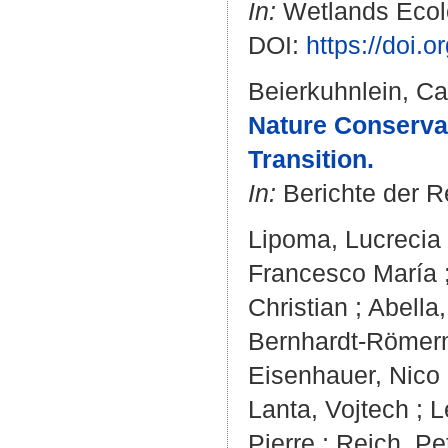
In:
Wetlands Ecolo
DOI:
https://doi.
Beierkuhnlein, Ca
Nature Conservat
Transition.
In:
Berichte der Re
Lipoma, Lucrecia
Francesco María
Christian
;
Abella,
Bernhardt‐Römer
Eisenhauer, Nico
Lanta, Vojtech
;
L
Pierre
;
Reich, Pe