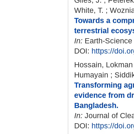
Giles, J.
;
Peterek
White, T.
;
Woznia
Towards a compre
terrestrial ecos
In:
Earth-Science 
DOI:
https://doi.
Hossain, Lokman
Humayain
;
Siddi
Transforming agr
evidence from dr
Bangladesh.
In:
Journal of Clea
DOI:
https://doi.