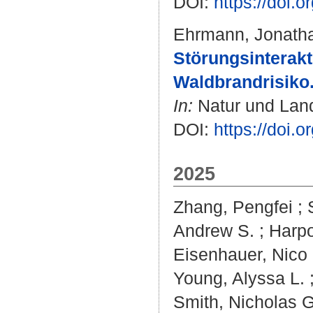
DOI:
https://doi.
Ehrmann, Jonath
Störungsinterakt
Waldbrandrisiko
In:
Natur und Lands
DOI:
https://doi.
2025
Zhang, Pengfei
;
Andrew S.
;
Harpo
Eisenhauer, Nico
Young, Alyssa L.
Smith, Nicholas G