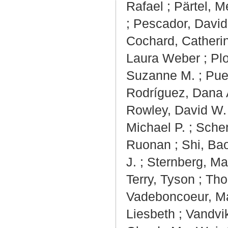
Rafael
;
Pärtel, M
;
Pescador, David
Cochard, Catheri
Laura Weber
;
Pl
Suzanne M.
;
Pue
Rodríguez, Dana 
Rowley, David W.
Michael P.
;
Scher
Ruonan
;
Shi, Ba
J.
;
Sternberg, Ma
Terry, Tyson
;
Tho
Vadeboncoeur, Ma
Liesbeth
;
Vandvik