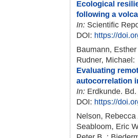
Ecological resil
following a volca
In:
Scientific Repo
DOI:
https://doi.
Baumann, Esther
Rudner, Michael
:
Evaluating remot
autocorrelation i
In:
Erdkunde. Bd. 7
DOI:
https://doi.
Nelson, Rebecca 
Seabloom, Eric W
Peter B.
;
Biederm