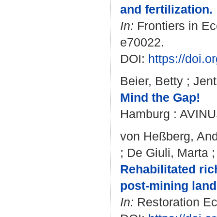
and fertilization.
In:
Frontiers in Ec
e70022.
DOI:
https://doi.
Beier, Betty
;
Jent
Mind the Gap!
Hamburg : AVINUS 
von Heßberg, An
;
De Giuli, Marta
Rehabilitated ri
post-mining lan
In:
Restoration Eco