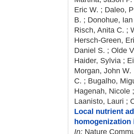
Eric W.
;
Daleo, P
B.
;
Donohue, Ian
Risch, Anita C.
;
Hersch-Green, Er
Daniel S.
;
Olde V
Haider, Sylvia
;
E
Morgan, John W.
C.
;
Bugalho, Mig
Hagenah, Nicole
Laanisto, Lauri
;
C
Local nutrient ad
homogenization i
In:
Nature Communi