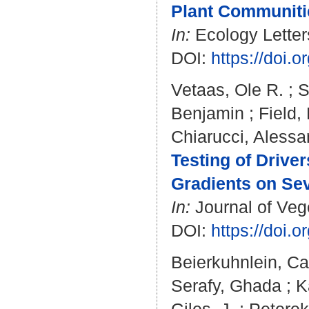
Plant Communiti
In:
Ecology Letters
DOI:
https://doi.
Vetaas, Ole R.
;
S
Benjamin
;
Field,
Chiarucci, Alessa
Testing of Driver
Gradients on Sev
In:
Journal of Vege
DOI:
https://doi.
Beierkuhnlein, Ca
Serafy, Ghada
;
K