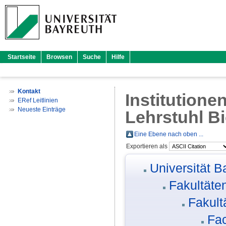
Startseite
Browsen
Suche
Hilfe
Kontakt
Institutione
ERef Leitlinien
Neueste Einträge
Lehrstuhl B
Eine Ebene nach oben ...
Exportieren als
Universität B
Fakultäte
Fakult
Fa