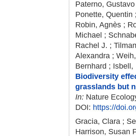
Paterno, Gustavo
Ponette, Quentin
Robin, Agnès
;
Ro
Michael
;
Schnabe
Rachel J.
;
Tilman
Alexandra
;
Weih,
Bernhard
;
Isbell,
Biodiversity effe
grasslands but n
In:
Nature Ecology
DOI:
https://doi.
Gracia, Clara
;
Se
Harrison, Susan P