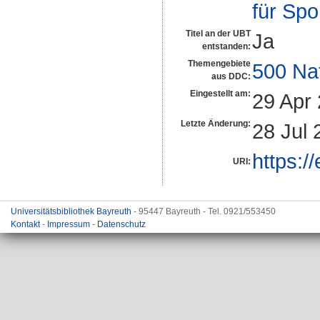
für Spo
Titel an der UBT
Ja
entstanden:
Themengebiete
500 Na
aus DDC:
Eingestellt am:
29 Apr
Letzte Änderung:
28 Jul 
https:/
URI:
Universitätsbibliothek Bayreuth
- 95447 Bayreuth - Tel. 0921/553450
Kontakt
-
Impressum
-
Datenschutz