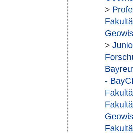
>
Profe
Fakultä
Geowis
>
Junio
Forsch
Bayreu
- Bay
Fakultä
Fakultä
Geowis
Fakultä