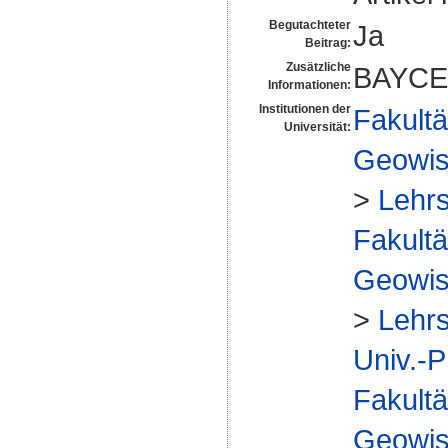
Begutachteter
Ja
Beitrag:
Zusätzliche
BAYCE
Informationen:
Institutionen der
Fakultä
Universität:
Geowis
>
Lehrs
Fakultä
Geowis
>
Lehrs
Univ.-P
Fakultä
Geowis