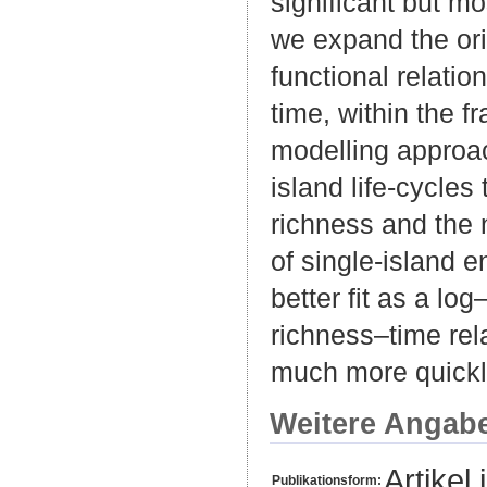
significant but m
we expand the orig
functional relatio
time, within the 
modelling approac
island life-cycle
richness and the 
of single-island 
better fit as a lo
richness–time rela
much more quickly
Weitere Angab
Artikel 
Publikationsform: