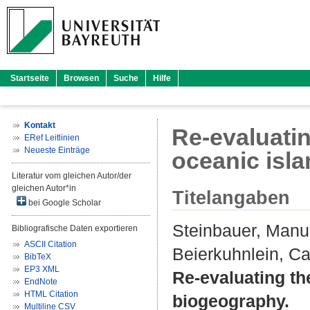
Startseite
Browsen
Suche
Hilfe
Kontakt
Re-evaluatin
ERef Leitlinien
Neueste Einträge
oceanic isl
Literatur vom gleichen Autor/der
gleichen Autor*in
Titelangaben
bei Google Scholar
Steinbauer, Manu
Bibliografische Daten exportieren
ASCII Citation
Beierkuhnlein, Ca
BibTeX
EP3 XML
Re-evaluating th
EndNote
HTML Citation
biogeography.
Multiline CSV