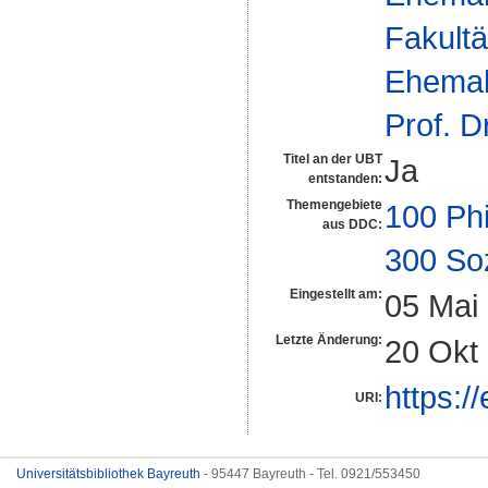
Fakultä
Ehemal
Prof. 
Titel an der UBT
Ja
entstanden:
Themengebiete
100 Ph
aus DDC:
300 So
Eingestellt am:
05 Mai
Letzte Änderung:
20 Okt
https:/
URI:
Universitätsbibliothek Bayreuth
- 95447 Bayreuth - Tel. 0921/553450