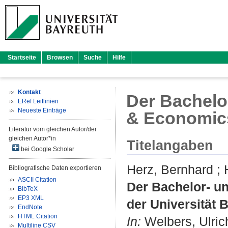
Startseite
Browsen
Suche
Hilfe
Kontakt
Der Bachelo
ERef Leitlinien
Neueste Einträge
& Economics
Literatur vom gleichen Autor/der
gleichen Autor*in
Titelangaben
bei Google Scholar
Herz, Bernhard
;
Bibliografische Daten exportieren
ASCII Citation
Der Bachelor- u
BibTeX
EP3 XML
der Universität 
EndNote
HTML Citation
In:
Welbers, Ulrich
Multiline CSV