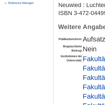
Reference Manager
Neuwied : Luchter
ISBN 3-472-0449
Weitere Angab
Aufsat
Publikationsform:
Begutachteter
Nein
Beitrag:
Institutionen der
Fakultä
Universität:
Fakultä
Fakultä
Fakultä
Fakultä