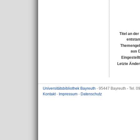
Titel an de
entsta
Themengeb
aus 
Eingestell
Letzte Ände
Universitätsbibliothek Bayreuth
- 95447 Bayreuth - Tel. 
Kontakt
-
Impressum
-
Datenschutz