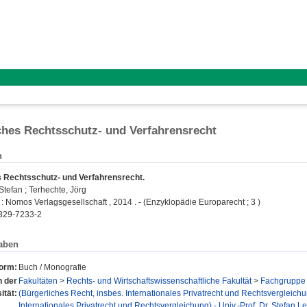
hes Rechtsschutz- und Verfahrensrecht
n
 Rechtsschutz- und Verfahrensrecht.
 Stefan
;
Terhechte, Jörg
 Nomos Verlagsgesellschaft , 2014 . - (Enzyklopädie Europarecht ; 3 )
329-7233-2
aben
form:
Buch / Monografie
n der
Fakultäten
>
Rechts- und Wirtschaftswissenschaftliche Fakultät
>
Fachgruppe 
ität:
(Bürgerliches Recht, insbes. Internationales Privatrecht und Rechtsvergleich
Internationales Privatrecht und Rechtsvergleichung) - Univ.-Prof. Dr. Stefan Le