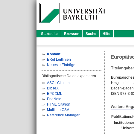
Startseite
Browsen
Suche
Hilfe
Kontakt
Europäisc
ERef Leitlinien
Neueste Einträge
Titelangabe
Bibliografische Daten exportieren
Europäisches
ASCII Citation
Hrsg.:
Leible,
BibTeX
Baden-Baden :
EP3 XML
ISBN 978-3-8
EndNote
HTML Citation
Weitere Ang
Multiline CSV
Reference Manager
Publikations
Institutione
Univers