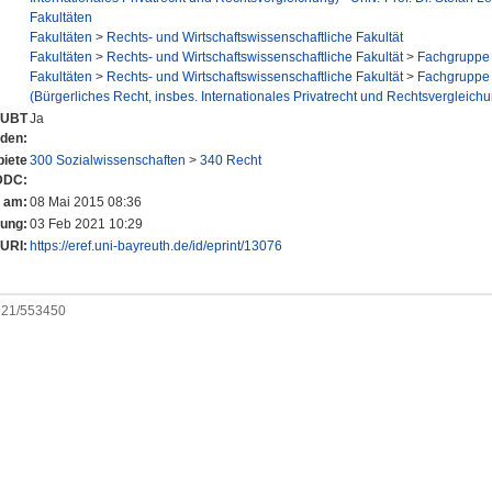
Fakultäten
Fakultäten
>
Rechts- und Wirtschaftswissenschaftliche Fakultät
Fakultäten
>
Rechts- und Wirtschaftswissenschaftliche Fakultät
>
Fachgruppe 
Fakultäten
>
Rechts- und Wirtschaftswissenschaftliche Fakultät
>
Fachgruppe 
(Bürgerliches Recht, insbes. Internationales Privatrecht und Rechtsvergleich
r UBT
Ja
nden:
iete
300 Sozialwissenschaften
>
340 Recht
DDC:
t am:
08 Mai 2015 08:36
rung:
03 Feb 2021 10:29
URI:
https://eref.uni-bayreuth.de/id/eprint/13076
0921/553450