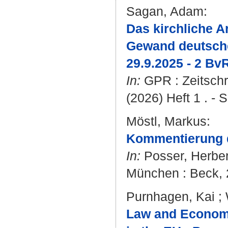
Sagan, Adam
:
Das kirchliche A
Gewand deutsche
29.9.2025 - 2 Bv
In:
GPR : Zeitschri
(2026) Heft 1 . - S
Möstl, Markus
:
Kommentierung 
In:
Posser, Herber
München : Beck,
Purnhagen, Kai
;
Law and Economic