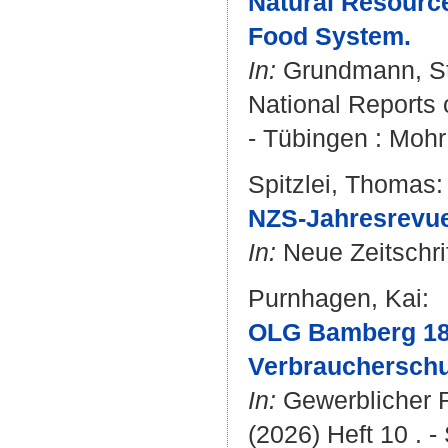
Natural Resource
Food System.
In:
Grundmann, S
National Reports 
- Tübingen : Mohr
Spitzlei, Thomas
:
NZS-Jahresrevue
In:
Neue Zeitschrif
Purnhagen, Kai
:
OLG Bamberg 18.
Verbraucherschut
In:
Gewerblicher R
(2026) Heft 10 . -