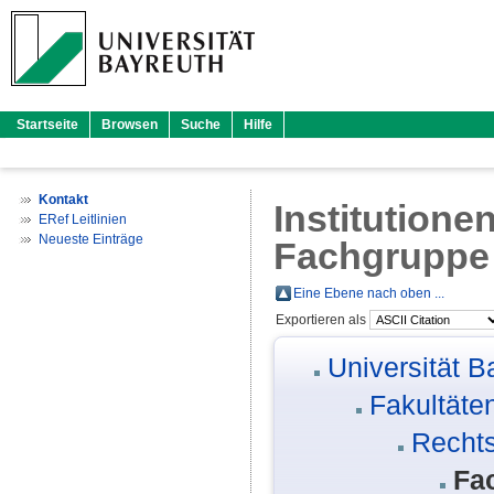
Startseite
Browsen
Suche
Hilfe
Kontakt
Institutione
ERef Leitlinien
Neueste Einträge
Fachgruppe
Eine Ebene nach oben ...
Exportieren als
Universität B
Fakultäte
Rechts
Fa