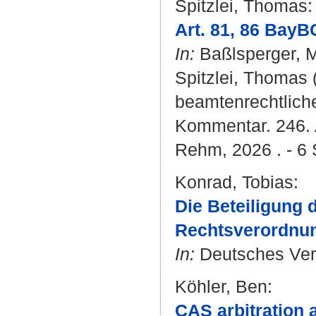
Spitzlei, Thomas
:
Art. 81, 86 BayB
In:
Baßlsperger, M
Spitzlei, Thomas
(
beamtenrechtlich
Kommentar. 246. A
Rehm, 2026 . - 6 
Konrad, Tobias
:
Die Beteiligung
Rechtsverordnu
In:
Deutsches Verwa
Köhler, Ben
:
CAS arbitration 