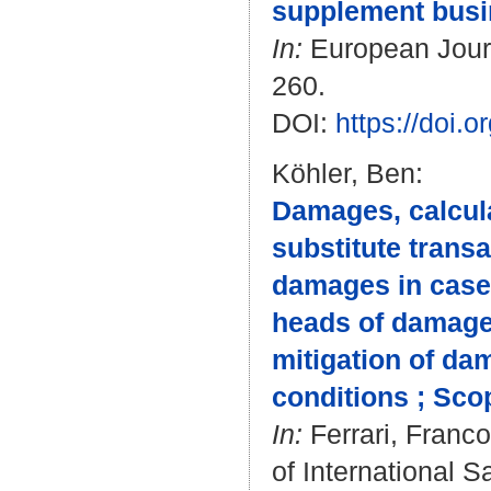
supplement bus
In:
European Journa
260.
DOI:
https://doi.
Köhler, Ben
:
Damages, calcula
substitute trans
damages in case 
heads of damage
mitigation of da
conditions ; Scop
In:
Ferrari, Franco
of International 