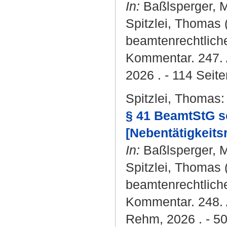
In:
Baßlsperger, M
Spitzlei, Thomas
(
beamtenrechtlich
Kommentar. 247. 
2026 . - 114 Seite
Spitzlei, Thomas
:
§ 41 BeamtStG so
[Nebentätigkeit
In:
Baßlsperger, M
Spitzlei, Thomas
(
beamtenrechtlich
Kommentar. 248. A
Rehm, 2026 . - 50