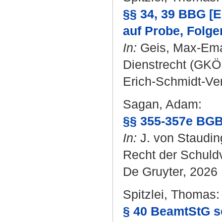
§§ 34, 39 BBG [
auf Probe, Folge
In:
Geis, Max-Em
Dienstrecht (GKÖD
Erich-Schmidt-Ver
Sagan, Adam
:
§§ 355-357e BGB 
In:
J. von Staudi
Recht der Schuldv
De Gruyter, 2026
Spitzlei, Thomas
:
§ 40 BeamtStG so