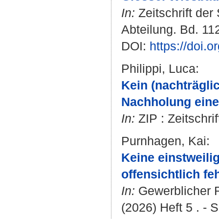
In:
Zeitschrift der
Abteilung. Bd. 112
DOI:
https://doi.
Philippi, Luca
:
Kein (nachträgl
Nachholung eine
In:
ZIP : Zeitschrif
Purnhagen, Kai
:
Keine einstweili
offensichtlich f
In:
Gewerblicher R
(2026) Heft 5 . - S