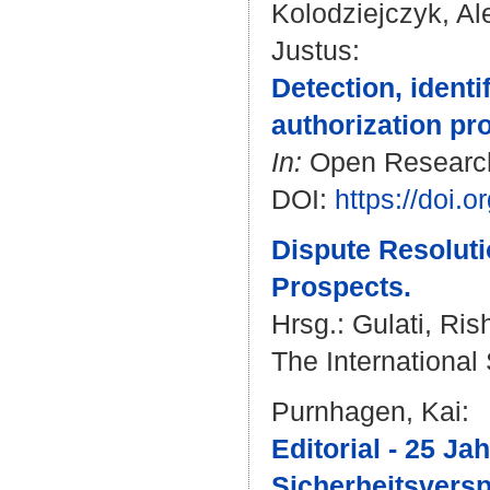
Kolodziejczyk, A
Justus
:
Detection, identi
authorization pr
In:
Open Research 
DOI:
https://doi.
Dispute Resoluti
Prospects.
Hrsg.:
Gulati, Ris
The International
Purnhagen, Kai
:
Editorial - 25 J
Sicherheitsvers