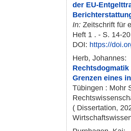
der EU-Entgelttra
Berichterstattu
In:
Zeitschrift für
Heft 1 . - S. 14-20
DOI:
https://doi.
Herb, Johannes
:
Rechtsdogmatik 
Grenzen eines in
Tübingen : Mohr S
Rechtswissenschaf
( Dissertation, 20
Wirtschaftswissens