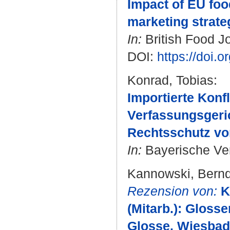
Impact of EU foo
marketing strate
In:
British Food Jo
DOI:
https://doi.
Konrad, Tobias
:
Importierte Konf
Verfassungsgeric
Rechtsschutz vo
In:
Bayerische Verw
Kannowski, Bern
Rezension von:
K
(Mitarb.): Glos
Glosse. Wiesbad