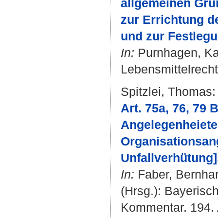
allgemeinen Gru
zur Errichtung d
und zur Festlegu
In:
Purnhagen, Ka
Lebensmittelrecht
Spitzlei, Thomas
:
Art. 75a, 76, 79
Angelegenheieten
Organisationsang
Unfallverhütung]
In:
Faber, Bernha
(Hrsg.): Bayerisc
Kommentar. 194. A