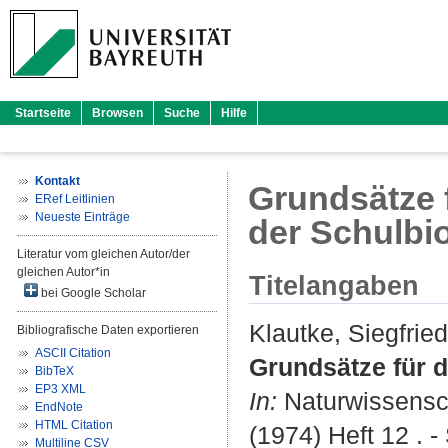
Startseite
Browsen
Suche
Hilfe
Kontakt
Grundsätze 
ERef Leitlinien
Neueste Einträge
der Schulbi
Literatur vom gleichen Autor/der
gleichen Autor*in
Titelangaben
bei Google Scholar
Klautke, Siegfried
Bibliografische Daten exportieren
ASCII Citation
Grundsätze für d
BibTeX
EP3 XML
In:
Naturwissensch
EndNote
HTML Citation
(1974) Heft 12 . -
Multiline CSV