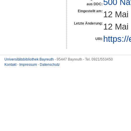
500 Na
aus DDC:
Eingestellt am:
12 Mai
Letzte Änderung:
12 Mai
https:/
URI:
Universitätsbibliothek Bayreuth
- 95447 Bayreuth - Tel. 0921/553450
Kontakt
-
Impressum
-
Datenschutz