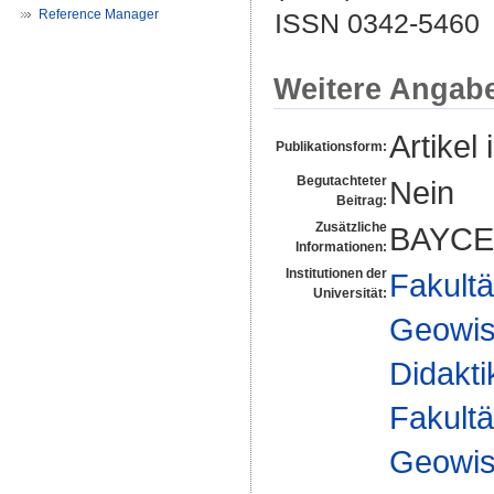
Reference Manager
ISSN 0342-5460
Weitere Angab
Artikel 
Publikationsform:
Begutachteter
Nein
Beitrag:
Zusätzliche
BAYCE
Informationen:
Institutionen der
Fakultä
Universität:
Geowis
Didakti
Fakultä
Geowis