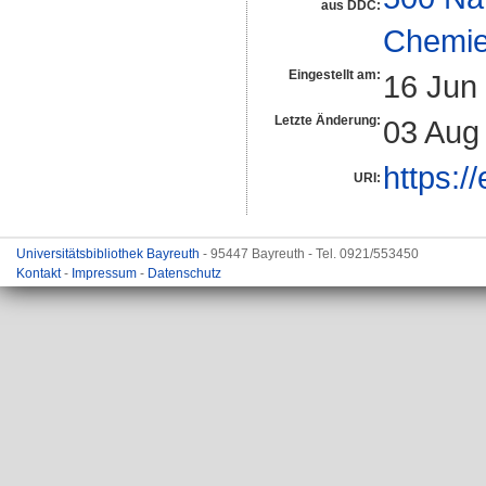
aus DDC:
Chemi
Eingestellt am:
16 Jun
Letzte Änderung:
03 Aug
https:/
URI:
Universitätsbibliothek Bayreuth
- 95447 Bayreuth - Tel. 0921/553450
Kontakt
-
Impressum
-
Datenschutz