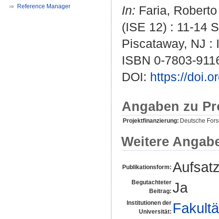
Reference Manager
In:
Faria, Roberto
(ISE 12) : 11-14 
Piscataway, NJ : 
ISBN 0-7803-911
DOI:
https://doi.
Angaben zu Pr
Projektfinanzierung:
Deutsche For
Weitere Angab
Aufsat
Publikationsform:
Begutachteter
Ja
Beitrag:
Institutionen der
Fakultä
Universität: