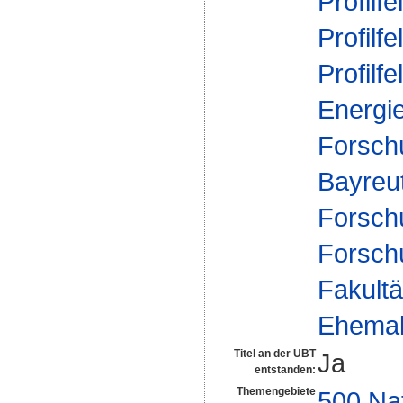
Profilfe
Profilfe
Profilfe
Energi
Forsch
Bayreu
Forsch
Forsch
Fakultä
Ehemal
Titel an der UBT
Ja
entstanden:
Themengebiete
500 Na