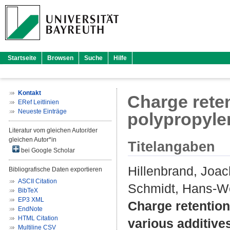
Startseite
Browsen
Suche
Hilfe
Kontakt
Charge reten
ERef Leitlinien
Neueste Einträge
polypropylen
Literatur vom gleichen Autor/der
gleichen Autor*in
Titelangaben
bei Google Scholar
Hillenbrand, Joa
Bibliografische Daten exportieren
ASCII Citation
Schmidt, Hans-W
BibTeX
EP3 XML
Charge retention
EndNote
HTML Citation
various additive
Multiline CSV