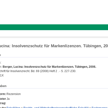
ucina: Insolvenzschutz für Markenlizenzen. Tübingen, 2
n
a
:
n:
Berger, Lucina: Insolvenzschutz für Markenlizenzen. Tübingen, 2006.
hrift für Insolvenzrecht. Bd. 69 (2008) Heft 2 . - S. 227-230.
61X
aben
form:
Rezension
eter
Ja
trag: