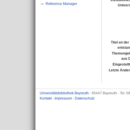
Institutione
Reference Manager
Univers
Titel an de
entsta
Themengeb
aus 
Eingestell
Letzte Ände
Universitätsbibliothek Bayreuth
- 95447 Bayreuth - Tel. 
Kontakt
-
Impressum
-
Datenschutz