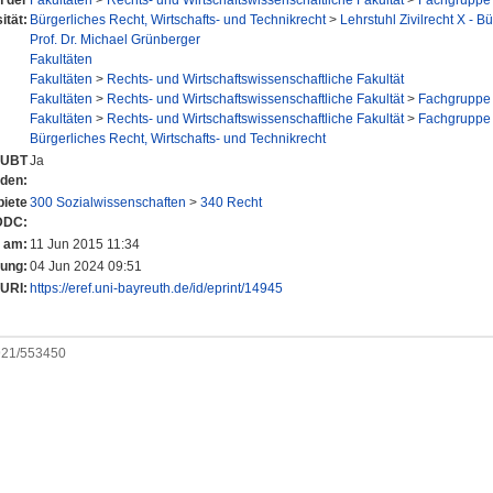
n der
Fakultäten
>
Rechts- und Wirtschaftswissenschaftliche Fakultät
>
Fachgruppe 
ität:
Bürgerliches Recht, Wirtschafts- und Technikrecht
>
Lehrstuhl Zivilrecht X - B
Prof. Dr. Michael Grünberger
Fakultäten
Fakultäten
>
Rechts- und Wirtschaftswissenschaftliche Fakultät
Fakultäten
>
Rechts- und Wirtschaftswissenschaftliche Fakultät
>
Fachgruppe 
Fakultäten
>
Rechts- und Wirtschaftswissenschaftliche Fakultät
>
Fachgruppe 
Bürgerliches Recht, Wirtschafts- und Technikrecht
r UBT
Ja
nden:
iete
300 Sozialwissenschaften
>
340 Recht
DDC:
t am:
11 Jun 2015 11:34
rung:
04 Jun 2024 09:51
URI:
https://eref.uni-bayreuth.de/id/eprint/14945
0921/553450