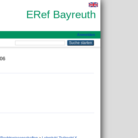
ERef Bayreuth
Anmelden
006