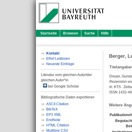
Startseite
Browsen
Suche
Hilfe
Kontakt
Berger, L
ERef Leitlinien
Neueste Einträge
Titelangabe
Literatur vom gleichen Autor/der
Dreyer, Gund
gleichen Autor*in
Rezension vo
bei Google Scholar
In:
KTS : Zeitsc
ISSN 1432-4
Bibliografische Daten exportieren
ASCII Citation
Weitere Ang
BibTeX
EP3 XML
Publikations
EndNote
Begutacht
HTML Citation
Bei
Multiline CSV