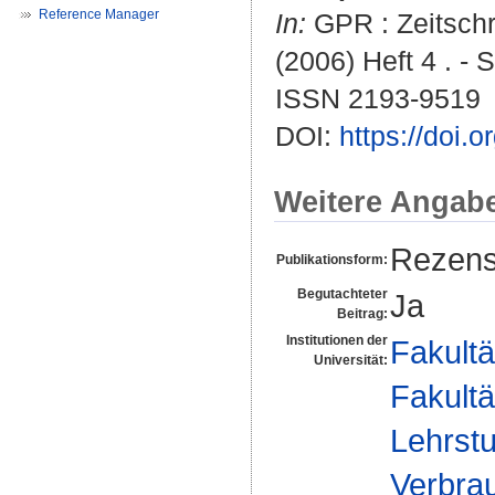
Reference Manager
In:
GPR : Zeitschri
(2006) Heft 4 . - 
ISSN 2193-9519
DOI:
https://doi.
Weitere Angab
Rezens
Publikationsform:
Begutachteter
Ja
Beitrag:
Institutionen der
Fakultä
Universität:
Fakultä
Lehrstu
Verbrau