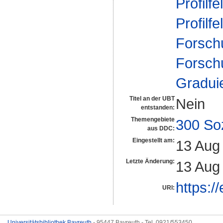
Profilfe
Profilfe
Forsch
Forsch
Gradui
Titel an der UBT
Nein
entstanden:
Themengebiete
300 So
aus DDC:
Eingestellt am:
13 Aug
Letzte Änderung:
13 Aug
https:/
URI:
Universitätsbibliothek Bayreuth
- 95447 Bayreuth - Tel. 0921/553450