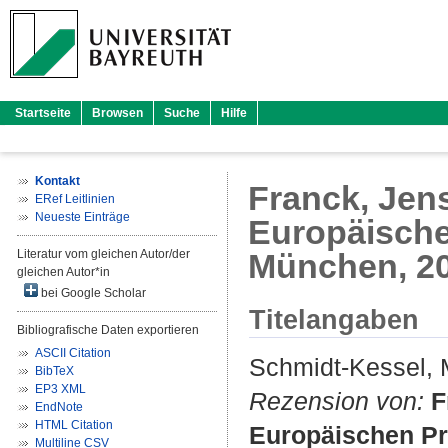
Startseite
Browsen
Suche
Hilfe
Kontakt
Franck, Jens
ERef Leitlinien
Neueste Einträge
Europäischen
Literatur vom gleichen Autor/der
München, 2
gleichen Autor*in
bei Google Scholar
Titelangaben
Bibliografische Daten exportieren
ASCII Citation
Schmidt-Kessel, 
BibTeX
EP3 XML
Rezension von:
F
EndNote
HTML Citation
Europäischen Pri
Multiline CSV