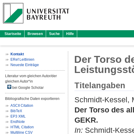
Startseite
Browsen
Suche
Hilfe
Kontakt
Der Torso d
ERef Leitlinien
Neueste Einträge
Leistungsst
Literatur vom gleichen Autor/der
gleichen Autor*in
Titelangaben
bei Google Scholar
Schmidt-Kessel, 
Bibliografische Daten exportieren
ASCII Citation
Der Torso des al
BibTeX
EP3 XML
GEKR.
EndNote
HTML Citation
In:
Schmidt-Kesse
Multiline CSV