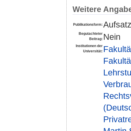
Weitere Angab
Aufsat
Publikationsform:
Begutachteter
Nein
Beitrag:
Institutionen der
Fakultä
Universität:
Fakultä
Lehrstu
Verbrau
Rechts
(Deuts
Privatr
Martin