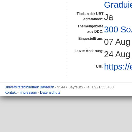
Gradui
Titel an der UBT
Ja
entstanden:
Themengebiete
300 So
aus DDC:
Eingestellt am:
07 Aug
Letzte Änderung:
24 Aug
https:/
URI:
Universitätsbibliothek Bayreuth
- 95447 Bayreuth - Tel. 0921/553450
Kontakt
-
Impressum
-
Datenschutz