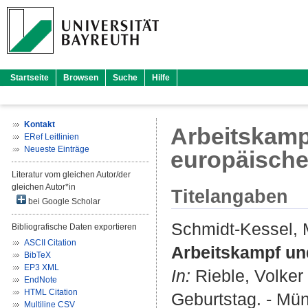
Startseite
Browsen
Suche
Hilfe
Kontakt
Arbeitskamp
ERef Leitlinien
Neueste Einträge
europäische
Literatur vom gleichen Autor/der
gleichen Autor*in
Titelangaben
bei Google Scholar
Schmidt-Kessel, 
Bibliografische Daten exportieren
ASCII Citation
Arbeitskampf und
BibTeX
EP3 XML
In:
Rieble, Volker
EndNote
HTML Citation
Geburtstag. - Mün
Multiline CSV