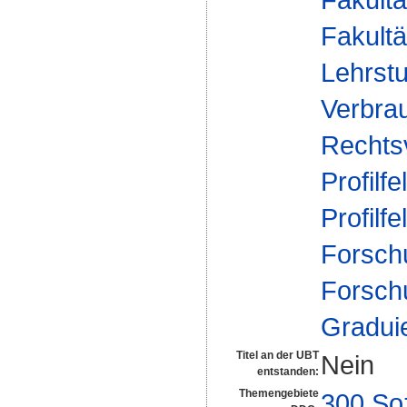
Fakultä
Lehrstu
Verbrau
Rechts
Profilfe
Profilfe
Forsch
Forsch
Gradui
Titel an der UBT
Nein
entstanden:
Themengebiete
300 So