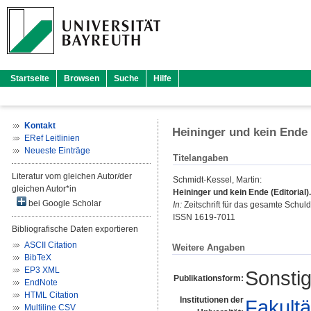
Startseite
Browsen
Suche
Hilfe
Kontakt
Heininger und kein Ende (
ERef Leitlinien
Neueste Einträge
Titelangaben
Literatur vom gleichen Autor/der
Schmidt-Kessel, Martin
:
gleichen Autor*in
Heininger und kein Ende (Editorial).
bei Google Scholar
In:
Zeitschrift für das gesamte Schuldr
ISSN 1619-7011
Bibliografische Daten exportieren
ASCII Citation
Weitere Angaben
BibTeX
EP3 XML
Sonstig
Publikationsform:
EndNote
HTML Citation
Institutionen der
Fakultä
Multiline CSV