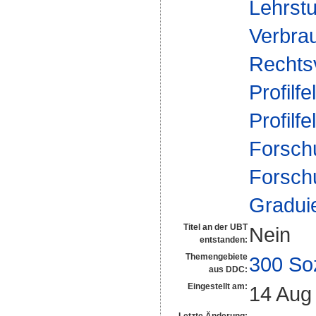
Lehrstu
Verbrau
Rechts
Profilfe
Profilfe
Forsch
Forsch
Gradui
Titel an der UBT
Nein
entstanden:
Themengebiete
300 So
aus DDC:
Eingestellt am:
14 Aug