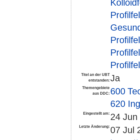
Kolloid
Profilfe
Gesund
Profilfe
Profilfe
Profilfe
Titel an der UBT
Ja
entstanden:
Themengebiete
600 Te
aus DDC:
620 In
Eingestellt am:
24 Jun
Letzte Änderung:
07 Jul 