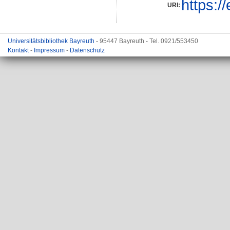
https:/
URI:
Universitätsbibliothek Bayreuth
- 95447 Bayreuth - Tel. 0921/553450
Kontakt
-
Impressum
-
Datenschutz