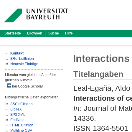
Startseite
Browsen
Suche
Hilfe
Kontakt
Interactions 
ERef Leitlinien
Neueste Einträge
Titelangaben
Literatur vom gleichen Autor/der
gleichen Autor*in
Leal-Egaña, Aldo
bei Google Scholar
Interactions of c
Bibliografische Daten exportieren
ASCII Citation
In:
Journal of Mate
BibTeX
EP3 XML
14336.
EndNote
HTML Citation
ISSN 1364-5501
Multiline CSV