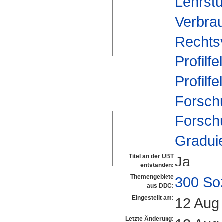
Lehrstu
Verbrau
Rechts
Profilfe
Profilfe
Forsch
Forsch
Gradui
Titel an der UBT
Ja
entstanden:
Themengebiete
300 So
aus DDC:
Eingestellt am:
12 Aug
Letzte Änderung: