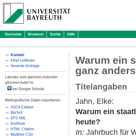
Startseite
Browsen
Suche
Hilfe
Kontakt
Warum ein s
ERef Leitlinien
Neueste Einträge
ganz anders
Literatur vom gleichen Autor/der
gleichen Autor*in
Titelangaben
bei Google Scholar
Jahn, Elke
:
Bibliografische Daten exportieren
ASCII Citation
Warum ein staat
BibTeX
EP3 XML
heute?
EndNote
HTML Citation
In:
Jahrbuch für W
Multiline CSV