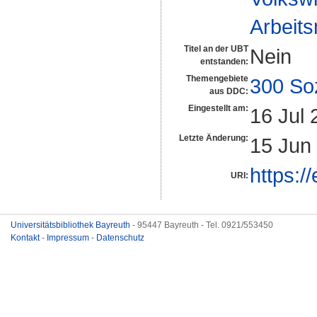
Arbeit
Titel an der UBT
Nein
entstanden:
Themengebiete
300 So
aus DDC:
Eingestellt am:
16 Jul 
Letzte Änderung:
15 Jun
https:/
URI:
Universitätsbibliothek Bayreuth
- 95447 Bayreuth - Tel. 0921/553450
Kontakt
-
Impressum
-
Datenschutz