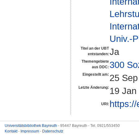
Interna
Lehrstu
Interna
Univ.-P
Titel an der UBT
Ja
entstanden:
Themengebiete
300 So
aus DDC:
Eingestellt am:
25 Sep
Letzte Änderung:
19 Jan
https:/
URI:
Universitätsbibliothek Bayreuth
- 95447 Bayreuth - Tel. 0921/553450
Kontakt
-
Impressum
-
Datenschutz