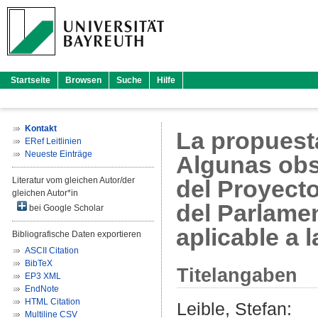
Startseite
Browsen
Suche
Hilfe
Kontakt
La propuest
ERef Leitlinien
Neueste Einträge
Algunas obs
Literatur vom gleichen Autor/der
del Proyect
gleichen Autor*in
del Parlamen
bei Google Scholar
aplicable a 
Bibliografische Daten exportieren
ASCII Citation
BibTeX
Titelangaben
EP3 XML
EndNote
HTML Citation
Leible, Stefan
:
Multiline CSV