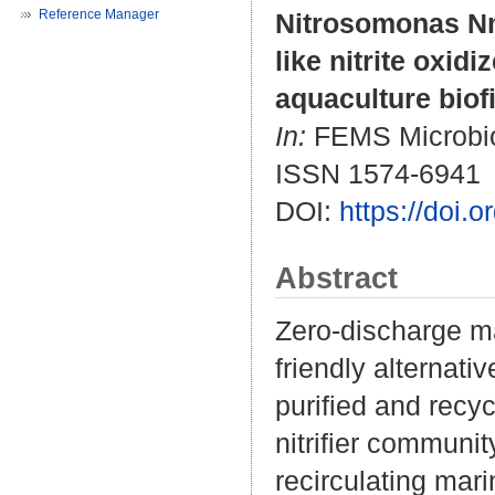
Reference Manager
Nitrosomonas Nm
like nitrite oxid
aquaculture biof
In:
FEMS Microbiol
ISSN 1574-6941
DOI:
https://doi.
Abstract
Zero-discharge m
friendly alternati
purified and recyc
nitrifier community
recirculating mar