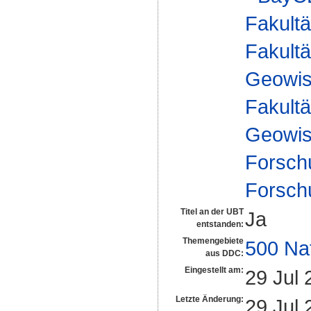
Fakultä
Fakultä
Geowis
Fakultä
Geowis
Forsch
Forsch
Titel an der UBT
Ja
entstanden:
Themengebiete
500 Na
aus DDC:
Eingestellt am:
29 Jul 
Letzte Änderung:
29 Jul 