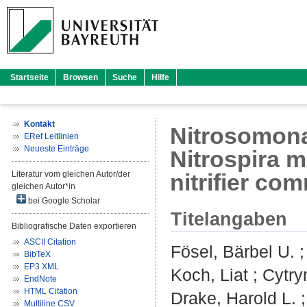
Startseite
Browsen
Suche
Hilfe
Kontakt
Nitrosomona
ERef Leitlinien
Neueste Einträge
Nitrospira m
Literatur vom gleichen Autor/der
nitrifier co
gleichen Autor*in
bei Google Scholar
Titelangaben
Bibliografische Daten exportieren
ASCII Citation
Fösel, Bärbel U.
BibTeX
EP3 XML
Koch, Liat
;
Cytry
EndNote
HTML Citation
Drake, Harold L.
Multiline CSV