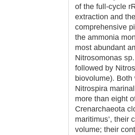
of the full-cycle
extraction and the
comprehensive pi
the ammonia mono
most abundant am
Nitrosomonas sp. 
followed by Nitro
biovolume). Both 
Nitrospira marina
more than eight ot
Crenarchaeota clo
maritimus’, their
volume; their contri