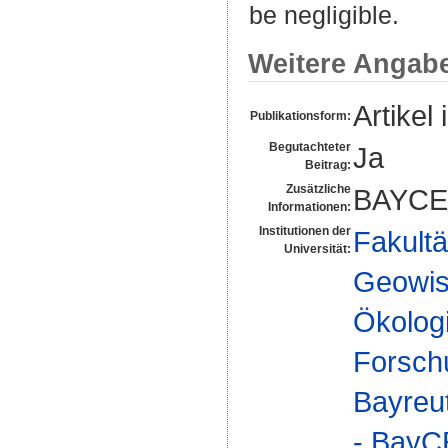
be negligible.
Weitere Angab
Artikel 
Publikationsform:
Begutachteter
Ja
Beitrag:
Zusätzliche
BAYCE
Informationen:
Institutionen der
Fakultä
Universität:
Geowis
Ökologi
Forsch
Bayreu
- Bay