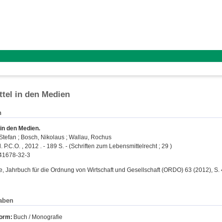
tel in den Medien
n
in den Medien.
 Stefan
;
Bosch, Nikolaus
;
Wallau, Rochus
. P.C.O. , 2012 . - 189 S. - (Schriften zum Lebensmittelrecht ; 29 )
41678-32-3
e, Jahrbuch für die Ordnung von Wirtschaft und Gesellschaft (ORDO) 63 (2012), S. 
aben
form:
Buch / Monografie