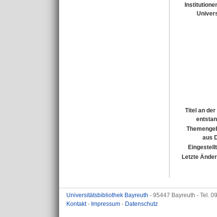
Institutione
Univers
Titel an de
entsta
Themengeb
aus 
Eingestell
Letzte Ände
Universitätsbibliothek Bayreuth
- 95447 Bayreuth - Tel. 
Kontakt
-
Impressum
-
Datenschutz