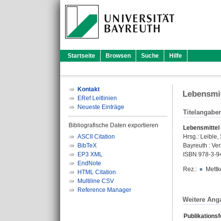
Startseite
Browsen
Suche
Hilfe
Kontakt
Lebensmit
ERef Leitlinien
Neueste Einträge
Titelangabe
Bibliografische Daten exportieren
Lebensmittel 
ASCII Citation
Hrsg.:
Leible,
BibTeX
Bayreuth : Verl
EP3 XML
ISBN 978-3-9
EndNote
Rez.:
Mettk
HTML Citation
Multiline CSV
Reference Manager
Weitere Ang
Publikations