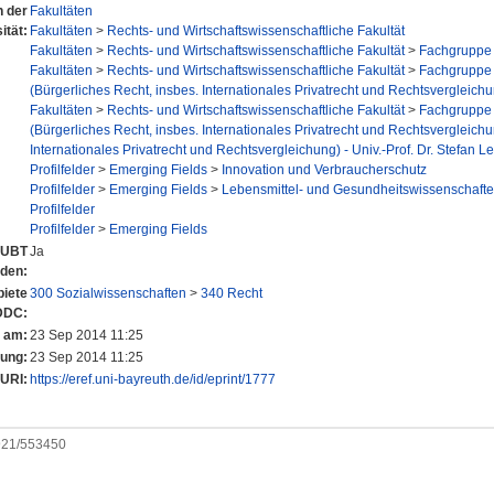
n der
Fakultäten
ität:
Fakultäten
>
Rechts- und Wirtschaftswissenschaftliche Fakultät
Fakultäten
>
Rechts- und Wirtschaftswissenschaftliche Fakultät
>
Fachgruppe 
Fakultäten
>
Rechts- und Wirtschaftswissenschaftliche Fakultät
>
Fachgruppe 
(Bürgerliches Recht, insbes. Internationales Privatrecht und Rechtsvergleich
Fakultäten
>
Rechts- und Wirtschaftswissenschaftliche Fakultät
>
Fachgruppe 
(Bürgerliches Recht, insbes. Internationales Privatrecht und Rechtsvergleich
Internationales Privatrecht und Rechtsvergleichung) - Univ.-Prof. Dr. Stefan Le
Profilfelder
>
Emerging Fields
>
Innovation und Verbraucherschutz
Profilfelder
>
Emerging Fields
>
Lebensmittel- und Gesundheitswissenschaft
Profilfelder
Profilfelder
>
Emerging Fields
r UBT
Ja
nden:
iete
300 Sozialwissenschaften
>
340 Recht
DDC:
t am:
23 Sep 2014 11:25
rung:
23 Sep 2014 11:25
URI:
https://eref.uni-bayreuth.de/id/eprint/1777
0921/553450