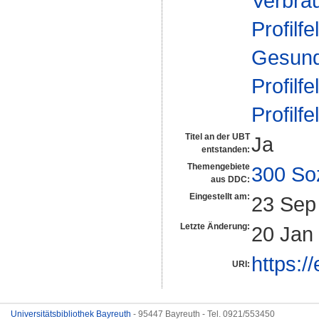
Verbra
Profilfe
Gesund
Profilfe
Profilfe
Titel an der UBT
Ja
entstanden:
Themengebiete
300 So
aus DDC:
Eingestellt am:
23 Sep
Letzte Änderung:
20 Jan
https:/
URI:
Universitätsbibliothek Bayreuth
- 95447 Bayreuth - Tel. 0921/553450