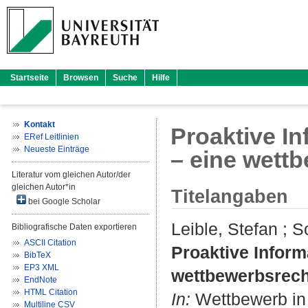
Startseite
Browsen
Suche
Hilfe
Kontakt
Proaktive In
ERef Leitlinien
Neueste Einträge
– eine wett
Literatur vom gleichen Autor/der
gleichen Autor*in
Titelangaben
bei Google Scholar
Leible, Stefan
;
S
Bibliografische Daten exportieren
ASCII Citation
Proaktive Inform
BibTeX
EP3 XML
wettbewerbsrech
EndNote
HTML Citation
In:
Wettbewerb in R
Multiline CSV