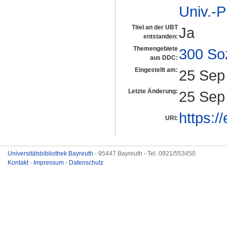
Univ.-P
Titel an der UBT
Ja
entstanden:
Themengebiete
300 So
aus DDC:
Eingestellt am:
25 Sep
Letzte Änderung:
25 Sep
https:/
URI:
Universitätsbibliothek Bayreuth
- 95447 Bayreuth - Tel. 0921/553450
Kontakt
-
Impressum
-
Datenschutz