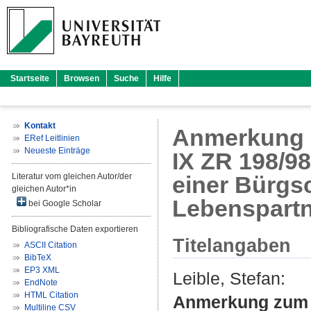
Startseite
Browsen
Suche
Hilfe
Kontakt
Anmerkung z
ERef Leitlinien
Neueste Einträge
IX ZR 198/98
Literatur vom gleichen Autor/der
einer Bürgs
gleichen Autor*in
Lebenspartn
bei Google Scholar
Bibliografische Daten exportieren
Titelangaben
ASCII Citation
BibTeX
EP3 XML
Leible, Stefan
:
EndNote
HTML Citation
Anmerkung zum U
Multiline CSV