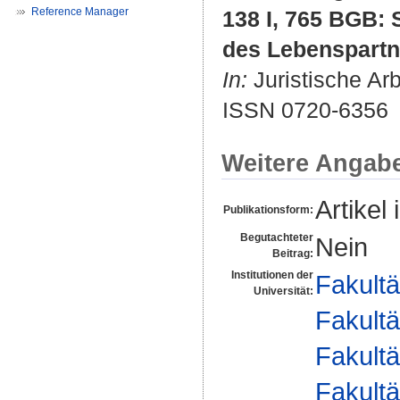
Reference Manager
138 I, 765 BGB: 
des Lebenspartn
In:
Juristische Arb
ISSN 0720-6356
Weitere Angab
Artikel 
Publikationsform:
Begutachteter
Nein
Beitrag:
Institutionen der
Fakultä
Universität:
Fakultä
Fakultä
Fakultä