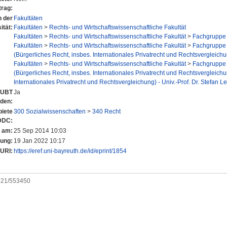
trag:
n der
Fakultäten
ität:
Fakultäten
>
Rechts- und Wirtschaftswissenschaftliche Fakultät
Fakultäten
>
Rechts- und Wirtschaftswissenschaftliche Fakultät
>
Fachgruppe 
Fakultäten
>
Rechts- und Wirtschaftswissenschaftliche Fakultät
>
Fachgruppe 
(Bürgerliches Recht, insbes. Internationales Privatrecht und Rechtsvergleich
Fakultäten
>
Rechts- und Wirtschaftswissenschaftliche Fakultät
>
Fachgruppe 
(Bürgerliches Recht, insbes. Internationales Privatrecht und Rechtsvergleich
Internationales Privatrecht und Rechtsvergleichung) - Univ.-Prof. Dr. Stefan Le
r UBT
Ja
nden:
iete
300 Sozialwissenschaften
>
340 Recht
DDC:
t am:
25 Sep 2014 10:03
rung:
19 Jan 2022 10:17
URI:
https://eref.uni-bayreuth.de/id/eprint/1854
0921/553450