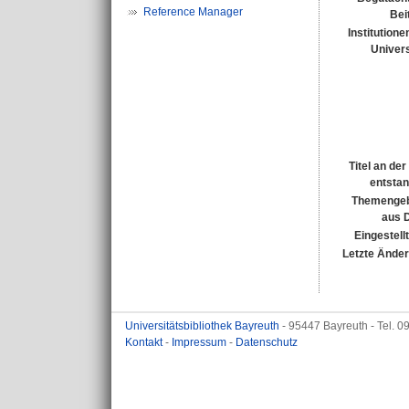
Reference Manager
Bei
Institutione
Univers
Titel an de
entsta
Themengeb
aus 
Eingestell
Letzte Ände
Universitätsbibliothek Bayreuth
- 95447 Bayreuth - Tel. 
Kontakt
-
Impressum
-
Datenschutz