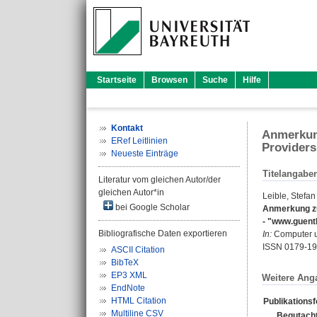
Startseite
Browsen
Suche
Hilfe
Kontakt
Anmerkung
ERef Leitlinien
Providers
Neueste Einträge
Titelangabe
Literatur vom gleichen Autor/der
gleichen Autor*in
Leible, Stefan
bei Google Scholar
Anmerkung zu
- "www.guenth
Bibliografische Daten exportieren
In:
Computer un
ISSN 0179-1
ASCII Citation
BibTeX
EP3 XML
Weitere Ang
EndNote
HTML Citation
Publikations
Multiline CSV
Begutacht