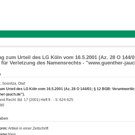
 zum Urteil des LG Köln vom 16.5.2001 (Az. 28 O 144/01
 für Verletzung des Namensrechts - "www.guenther-jauc
n
;
Sosnitza, Olaf
:
m Urteil des LG Köln vom 16.5.2001 (Az. 28 O 144/01; § 12 BGB: Verantwortlic
er-jauch.de").
d Recht. Bd. 17 (2001) Heft 9 . - S. 624-625.
990
aben
form:
Artikel in einer Zeitschrift
eter
Nein