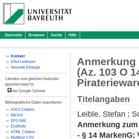
Startseite
Browsen
Suche
Hilfe
Kontakt
Anmerkung z
ERef Leitlinien
Neueste Einträge
(Az. 103 O 1
Literatur vom gleichen Autor/der
Pirateriewa
gleichen Autor*in
bei Google Scholar
Titelangaben
Bibliografische Daten exportieren
ASCII Citation
Leible, Stefan
;
So
BibTeX
EP3 XML
Anmerkung zum U
EndNote
HTML Citation
- § 14 MarkenG: 
Multiline CSV