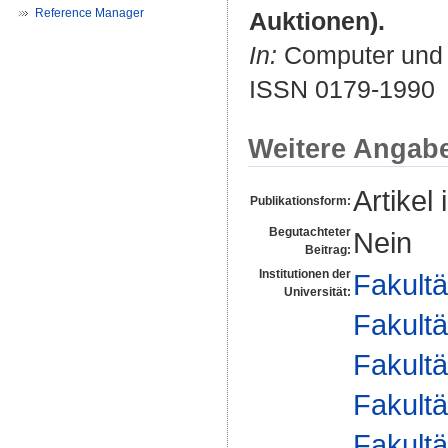
Reference Manager
Auktionen).
In:
Computer und R
ISSN 0179-1990
Weitere Angab
Artikel 
Publikationsform:
Begutachteter
Nein
Beitrag:
Institutionen der
Fakultä
Universität:
Fakultä
Fakultä
Fakultä
Fakultä