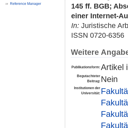
Reference Manager
145 ff. BGB; Abs
einer Internet-Au
In:
Juristische Arb
ISSN 0720-6356
Weitere Angab
Artikel 
Publikationsform:
Begutachteter
Nein
Beitrag:
Institutionen der
Fakultä
Universität:
Fakultä
Fakultä
Fakultä