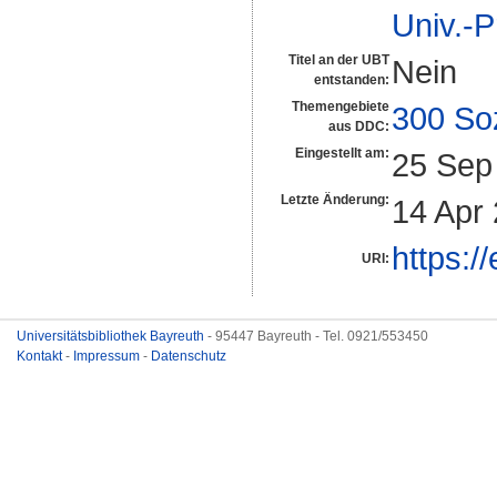
Univ.-P
Titel an der UBT
Nein
entstanden:
Themengebiete
300 So
aus DDC:
Eingestellt am:
25 Sep
Letzte Änderung:
14 Apr
https:/
URI:
Universitätsbibliothek Bayreuth
- 95447 Bayreuth - Tel. 0921/553450
Kontakt
-
Impressum
-
Datenschutz