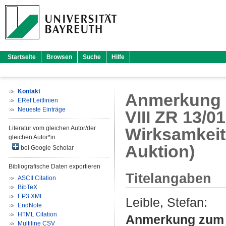
Startseite
Browsen
Suche
Hilfe
Kontakt
Anmerkung z
ERef Leitlinien
Neueste Einträge
VIII ZR 13/0
Literatur vom gleichen Autor/der
Wirksamkeit 
gleichen Autor*in
Auktion)
bei Google Scholar
Bibliografische Daten exportieren
Titelangaben
ASCII Citation
BibTeX
EP3 XML
Leible, Stefan
:
EndNote
HTML Citation
Anmerkung zum Ur
Multiline CSV