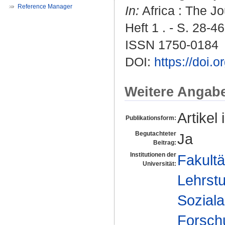
Reference Manager
In:
Africa : The Jou
Heft 1 . - S. 28-46
ISSN 1750-0184
DOI:
https://doi.
Weitere Angab
Artikel 
Publikationsform:
Begutachteter
Ja
Beitrag:
Institutionen der
Fakultä
Universität:
Lehrstu
Soziala
Forsch