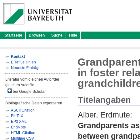
Startseite
Browsen
Suche
Hilfe
Kontakt
Grandparents
ERef Leitlinien
Neueste Einträge
in foster re
Literatur vom gleichen Autor/der
grandchildr
gleichen Autor*in
bei Google Scholar
Titelangaben
Bibliografische Daten exportieren
ASCII Citation
Alber, Erdmute
:
BibTeX
EP3 XML
Grandparents as 
EndNote
HTML Citation
between grandpa
Multiline CSV