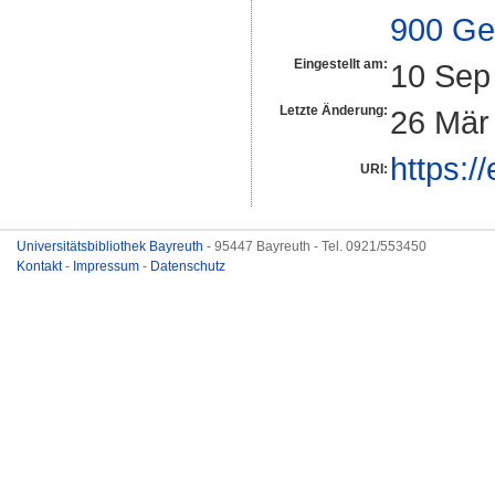
900 Ge
Eingestellt am:
10 Sep
Letzte Änderung:
26 Mär
https:/
URI:
Universitätsbibliothek Bayreuth
- 95447 Bayreuth - Tel. 0921/553450
Kontakt
-
Impressum
-
Datenschutz