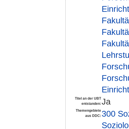
Einrich
Fakultä
Fakultä
Fakultä
Lehrstu
Forsch
Forsch
Einrich
Titel an der UBT
Ja
entstanden:
Themengebiete
300 So
aus DDC:
Soziolo