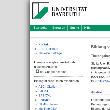
Startseite
Browsen
Suche
Hilfe
Kontakt
Bildung v
ERef Leitlinien
Neueste Einträge
Titelangabe
Literatur vom gleichen Autor/der
Slotta, Ute
;
R
gleichen Autor*in
Bildung von 
bei Google Scholar
In:
Angewandte 
ISSN 1521-3
Bibliografische Daten exportieren
DOI:
https://
ASCII Citation
BibTeX
Abstract
EP3 XML
EndNote
Faser oder Ku
HTML Citation
Bedingungen N
Multiline CSV
Bildung der M