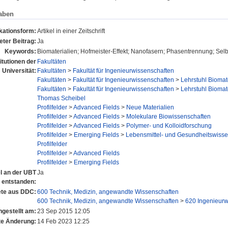
aben
kationsform:
Artikel in einer Zeitschrift
ter Beitrag:
Ja
Keywords:
Biomaterialien; Hofmeister-Effekt; Nanofasern; Phasentrennung; Selb
titutionen der
Fakultäten
Universität:
Fakultäten
>
Fakultät für Ingenieurwissenschaften
Fakultäten
>
Fakultät für Ingenieurwissenschaften
>
Lehrstuhl Biomat
Fakultäten
>
Fakultät für Ingenieurwissenschaften
>
Lehrstuhl Biomat
Thomas Scheibel
Profilfelder
>
Advanced Fields
>
Neue Materialien
Profilfelder
>
Advanced Fields
>
Molekulare Biowissenschaften
Profilfelder
>
Advanced Fields
>
Polymer- und Kolloidforschung
Profilfelder
>
Emerging Fields
>
Lebensmittel- und Gesundheitswisse
Profilfelder
Profilfelder
>
Advanced Fields
Profilfelder
>
Emerging Fields
el an der UBT
Ja
entstanden:
te aus DDC:
600 Technik, Medizin, angewandte Wissenschaften
600 Technik, Medizin, angewandte Wissenschaften
>
620 Ingenieurw
ngestellt am:
23 Sep 2015 12:05
te Änderung:
14 Feb 2023 12:25