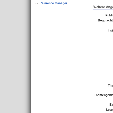
Reference Manager
Weitere Ang
Publi
Begutachte
Ins
Tit
Themengebie
Ei
Letz