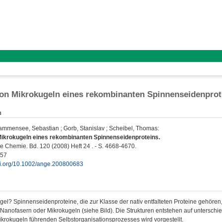
on Mikrokugeln eines rekombinanten Spinnenseidenprot
n
ammensee, Sebastian
;
Gorb, Stanislav
;
Scheibel, Thomas
:
Mikrokugeln eines rekombinanten Spinnenseidenproteins.
Chemie. Bd. 120 (2008) Heft 24 . - S. 4668-4670.
757
doi.org/10.1002/ange.200800683
gel? Spinnenseidenproteine, die zur Klasse der nativ entfalteten Proteine gehöre
anofasern oder Mikrokugeln (siehe Bild). Die Strukturen entstehen auf unterschi
ikrokugeln führenden Selbstorganisationsprozesses wird vorgestellt.