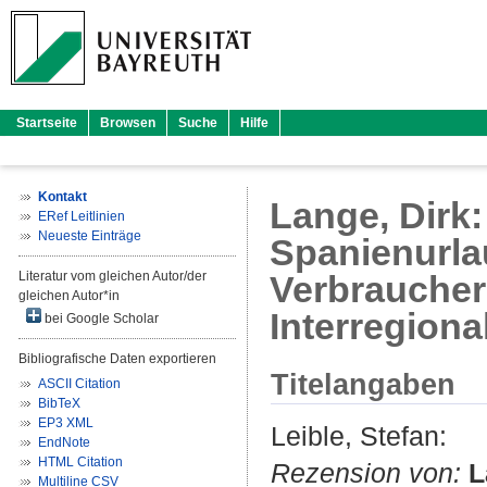
Startseite
Browsen
Suche
Hilfe
Kontakt
Lange, Dirk
ERef Leitlinien
Neueste Einträge
Spanienurla
Literatur vom gleichen Autor/der
Verbrauchers
gleichen Autor*in
Interregiona
bei Google Scholar
Bibliografische Daten exportieren
Titelangaben
ASCII Citation
BibTeX
EP3 XML
Leible, Stefan
:
EndNote
HTML Citation
Rezension von:
L
Multiline CSV