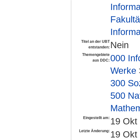
Informa
Fakultä
Informa
Titel an der UBT
Nein
entstanden:
Themengebiete
000 Inf
aus DDC:
Werke
300 So
500 Na
Mathem
Eingestellt am:
19 Okt
Letzte Änderung:
19 Okt