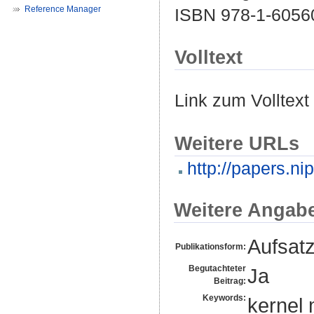
Reference Manager
ISBN 978-1-6056
Volltext
Link zum Volltext
Weitere URLs
http://papers.n
Weitere Angab
Aufsat
Publikationsform:
Begutachteter
Ja
Beitrag:
Keywords:
kernel 