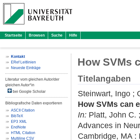
Startseite
Browsen
Suche
Hilfe
Kontakt
How SVMs ca
ERef Leitlinien
Neueste Einträge
Titelangaben
Literatur vom gleichen Autor/der
gleichen Autor*in
Steinwart, Ingo
;
bei Google Scholar
How SVMs can es
Bibliografische Daten exportieren
ASCII Citation
In:
Platt, John C.
BibTeX
EP3 XML
Advances in Neur
EndNote
HTML Citation
Cambridge, MA : M
Multiline CSV