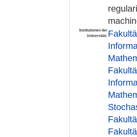
regular
machine
Institutionen der
Fakultä
Universität:
Informa
Mathema
Fakultä
Informa
Mathema
Stochas
Fakultä
Fakultä