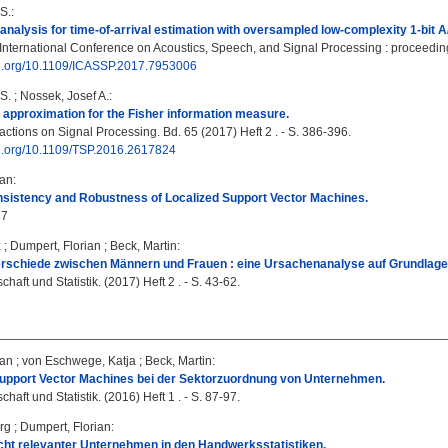
S.
:
nalysis for time-of-arrival estimation with oversampled low-complexity 1-bit 
nternational Conference on Acoustics, Speech, and Signal Processing : proceedings
doi.org/10.1109/ICASSP.2017.7953006
S.
;
Nossek, Josef A.
:
 approximation for the Fisher information measure.
ctions on Signal Processing. Bd. 65 (2017) Heft 2 . - S. 386-396.
doi.org/10.1109/TSP.2016.2617824
ian
:
nsistency and Robustness of Localized Support Vector Machines.
17
a
;
Dumpert, Florian
;
Beck, Martin
:
erschiede zwischen Männern und Frauen : eine Ursachenanalyse auf Grundlage
haft und Statistik. (2017) Heft 2 . - S. 43-62.
ian
;
von Eschwege, Katja
;
Beck, Martin
:
Support Vector Machines bei der Sektorzuordnung von Unternehmen.
haft und Statistik. (2016) Heft 1 . - S. 87-97.
rg
;
Dumpert, Florian
:
cht relevanter Unternehmen in den Handwerksstatistiken.