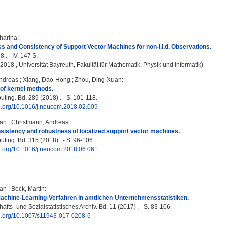
tharina
:
 and Consistency of Support Vector Machines for non-i.i.d. Observations.
 . - IV, 147 S.
, 2018 , Universität Bayreuth, Fakultät für Mathematik, Physik und Informatik)
ndreas
;
Xiang, Dao-Hong
;
Zhou, Ding-Xuan
:
y of kernel methods.
ing. Bd. 289 (2018) . - S. 101-118.
oi.org/10.1016/j.neucom.2018.02.009
ian
;
Christmann, Andreas
:
sistency and robustness of localized support vector machines.
ing. Bd. 315 (2018) . - S. 96-106.
oi.org/10.1016/j.neucom.2018.06.061
ian
;
Beck, Martin
:
achine-Learning-Verfahren in amtlichen Unternehmensstatistiken.
afts- und Sozialstatistisches Archiv. Bd. 11 (2017) . - S. 83-106.
oi.org/10.1007/s11943-017-0208-6