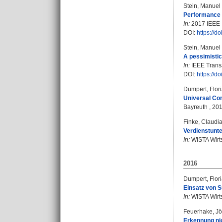
Stein, Manuel 
Performance a
In:
2017 IEEE I
DOI:
https://
Stein, Manuel 
A pessimistic
In:
IEEE Transa
DOI:
https://
Dumpert, Flor
Universal Co
Bayreuth , 20
Finke, Claudi
Verdienstunt
In:
WISTA Wirtsc
2016
Dumpert, Flor
Einsatz von 
In:
WISTA Wirtsc
Feuerhake, Jö
Erkennung ni