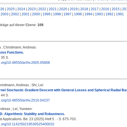
026
|
2025
|
2024
|
2023
|
2022
|
2021
|
2020
|
2019
|
2018
|
2017
|
2016
|
2015
|
20
|
2003
|
2002
|
2001
|
2000
|
1999
|
1998
|
1997
|
1996
|
1994
|
1993
|
1992
|
1991
nträge auf dieser Ebene:
109
.
a
;
Christmann, Andreas
:
oss Functions.
- 35 S.
oi.org/10.48550/arXiv.2605.05808
ristmann, Andreas
;
Shi, Lei
:
nel Stochastic Gradient Descent with General Losses and Spherical Radial Bas
- 44 S.
oi.org/10.48550/arXiv.2510.04237
ndreas
;
Lei, Yunwen
:
: Algorithmic Stability and Robustness.
 Applications. Bd. 23 (2025) Heft 5 . - S. 675-703.
doi.org/10.1142/S0219530525400032