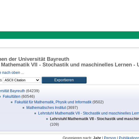
onen der Universität Bayreuth
 Mathematik VII - Stochastik und maschinelles Lernen - 
 nach oben ...
ls
rsität Bayreuth
(64239)
Fakultäten
(60546)
Fakultät für Mathematik, Physik und Informatik
(9502)
Mathematisches Institut
(3697)
Lehrstuhl Mathematik VII - Stochastik und maschinelles Ler
Lehrstuhl Mathematik VII - Stochastik und maschin
(109)
Gruppieren nach:
Jahr
|
Person
|
Publikation