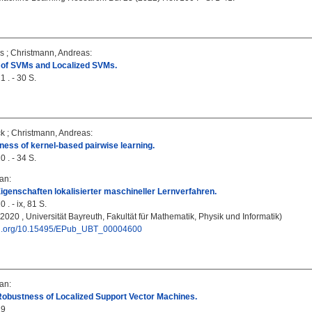
s
;
Christmann, Andreas
:
ty of SVMs and Localized SVMs.
 . - 30 S.
ck
;
Christmann, Andreas
:
ness of kernel-based pairwise learning.
 . - 34 S.
ian
:
Eigenschaften lokalisierter maschineller Lernverfahren.
 . - ix, 81 S.
, 2020 , Universität Bayreuth, Fakultät für Mathematik, Physik und Informatik)
doi.org/10.15495/EPub_UBT_00004600
ian
:
Robustness of Localized Support Vector Machines.
19