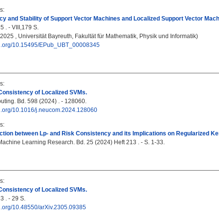
s
:
y and Stability of Support Vector Machines and Localized Support Vector Mach
 . - VIII,179 S.
, 2025 , Universität Bayreuth, Fakultät für Mathematik, Physik und Informatik)
doi.org/10.15495/EPub_UBT_00008345
s
:
Consistency of Localized SVMs.
ing. Bd. 598 (2024) . - 128060.
doi.org/10.1016/j.neucom.2024.128060
s
:
tion between Lp- and Risk Consistency and its Implications on Regularized Ke
Machine Learning Research. Bd. 25 (2024) Heft 213 . - S. 1-33.
s
:
Consistency of Localized SVMs.
 . - 29 S.
oi.org/10.48550/arXiv.2305.09385