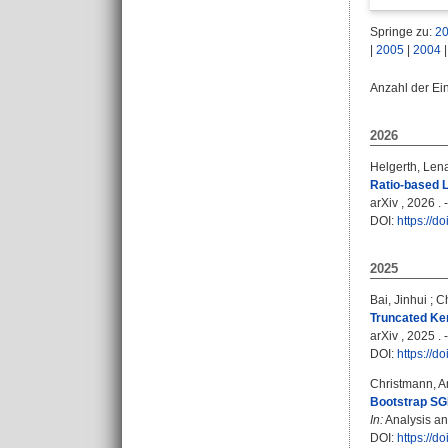
Springe zu:
2
|
2005
|
2004
Anzahl der Ei
2026
Helgerth, Len
Ratio-based L
arXiv , 2026 . 
DOI:
https://d
2025
Bai, Jinhui
;
Ch
Truncated Ker
arXiv , 2025 . 
DOI:
https://d
Christmann, A
Bootstrap SGD
In:
Analysis and
DOI:
https://