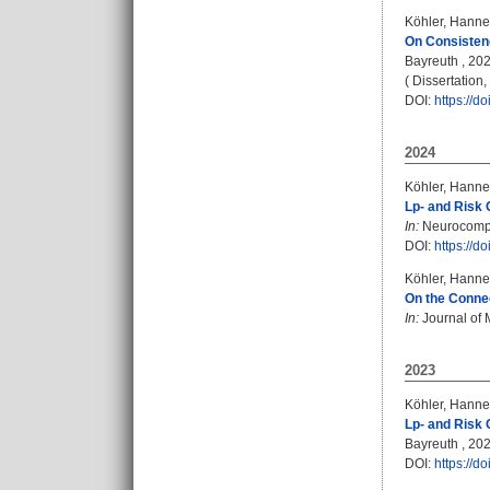
Köhler, Hanne
On Consistenc
Bayreuth , 2025
( Dissertation
DOI:
https://
2024
Köhler, Hanne
Lp- and Risk 
In:
Neurocomput
DOI:
https://
Köhler, Hanne
On the Connec
In:
Journal of 
2023
Köhler, Hanne
Lp- and Risk 
Bayreuth , 2023
DOI:
https://d