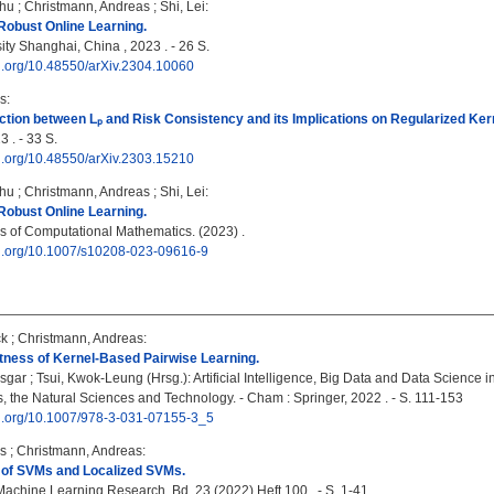
hu
;
Christmann, Andreas
;
Shi, Lei
:
 Robust Online Learning.
ty Shanghai, China , 2023 . - 26 S.
oi.org/10.48550/arXiv.2304.10060
s
:
tion between Lₚ and Risk Consistency and its Implications on Regularized Ker
 . - 33 S.
oi.org/10.48550/arXiv.2303.15210
hu
;
Christmann, Andreas
;
Shi, Lei
:
 Robust Online Learning.
 of Computational Mathematics. (2023) .
doi.org/10.1007/s10208-023-09616-9
ck
;
Christmann, Andreas
:
tness of Kernel-Based Pairwise Learning.
nsgar
;
Tsui, Kwok-Leung
(Hrsg.): Artificial Intelligence, Big Data and Data Science i
, the Natural Sciences and Technology. - Cham : Springer, 2022 . - S. 111-153
doi.org/10.1007/978-3-031-07155-3_5
s
;
Christmann, Andreas
:
ty of SVMs and Localized SVMs.
Machine Learning Research. Bd. 23 (2022) Heft 100 . - S. 1-41.