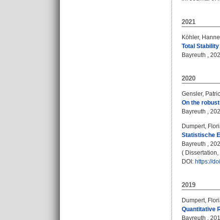
2021
Köhler, Hanne
Total Stabili
Bayreuth , 2021
2020
Gensler, Patri
On the robust
Bayreuth , 2020
Dumpert, Flor
Statistische 
Bayreuth , 2020
( Dissertation
DOI:
https://
2019
Dumpert, Flor
Quantitative 
Bayreuth , 20