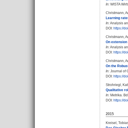
In:
WISTA Wirtsc
Christmann, A
Learning rate
In:
Analysis and
DOI:
https://
Christmann, A
On extension 
In:
Analysis and
DOI:
https://
Christmann, A
On the Robus
In:
Journal of C
DOI:
https://d
Strohriegl, Ka
Qualitative r
In:
Metrika. Bd.
DOI:
https://d
2015
Kreisel, Tobia