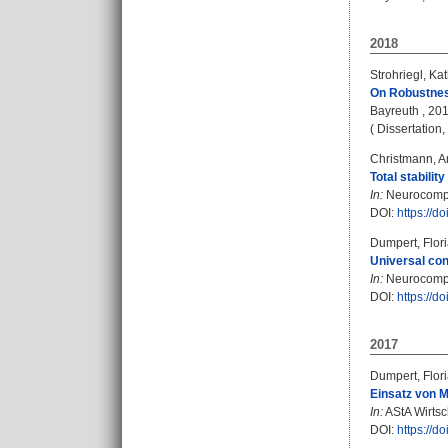
2018
Strohriegl, Ka
On Robustness
Bayreuth , 2018
( Dissertation
Christmann, A
Total stabilit
In:
Neurocomput
DOI:
https://d
Dumpert, Flor
Universal con
In:
Neurocomput
DOI:
https://d
2017
Dumpert, Flor
Einsatz von M
In:
AStA Wirtsch
DOI:
https://d