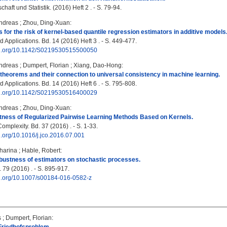
haft und Statistik. (2016) Heft 2 . - S. 79-94.
ndreas
;
Zhou, Ding-Xuan
:
s for the risk of kernel-based quantile regression estimators in additive models
 Applications. Bd. 14 (2016) Heft 3 . - S. 449-477.
doi.org/10.1142/S0219530515500050
ndreas
;
Dumpert, Florian
;
Xiang, Dao-Hong
:
theorems and their connection to universal consistency in machine learning.
 Applications. Bd. 14 (2016) Heft 6 . - S. 795-808.
doi.org/10.1142/S0219530516400029
ndreas
;
Zhou, Ding-Xuan
:
tness of Regularized Pairwise Learning Methods Based on Kernels.
omplexity. Bd. 37 (2016) . - S. 1-33.
oi.org/10.1016/j.jco.2016.07.001
tharina
;
Hable, Robert
:
obustness of estimators on stochastic processes.
 79 (2016) . - S. 895-917.
oi.org/10.1007/s00184-016-0582-z
s
;
Dumpert, Florian
: