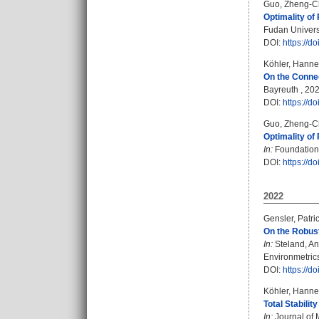
Guo, Zheng-C
Optimality of
Fudan Universi
DOI:
https://d
Köhler, Hanne
On the Connec
Bayreuth , 2023
DOI:
https://d
Guo, Zheng-C
Optimality of
In:
Foundations
DOI:
https://
2022
Gensler, Patri
On the Robus
In:
Steland, A
Environmetrics
DOI:
https://
Köhler, Hanne
Total Stabili
In:
Journal of 