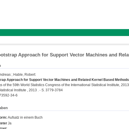
otstrap Approach for Support Vector Machines and Rel
n
Andreas
;
Hable, Robert
:
trap Approach for Support Vector Machines and Related Kernel Based Methods
 of the 59th World Statistics Congress of the International Statistical Institute, 2
tatistical Institute , 2013 . - S. 3779-3784
73592-34-6
aben
form:
Aufsatz in einem Buch
eter
Ja
trag: