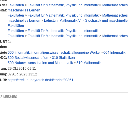
n der
Fakultäten
>
Fakultät für Mathematik, Physik und Informatik
>
Mathematisches I
ität:
maschinelles Lernen
Fakultäten
>
Fakultät für Mathematik, Physik und Informatik
>
Mathematisches I
maschinelles Lernen
>
Lehrstuhl Mathematik VII - Stochastik und maschinelle
Fakultäten
Fakultäten
>
Fakultät für Mathematik, Physik und Informatik
Fakultäten
>
Fakultät für Mathematik, Physik und Informatik
>
Mathematisches I
r UBT
Ja
nden:
iete
000 Informatik,Informationswissenschaft, allgemeine Werke
>
004 Informatik
DDC:
300 Sozialwissenschaften
>
310 Statistiken
500 Naturwissenschaften und Mathematik
>
510 Mathematik
t am:
29 Okt 2015 09:11
rung:
07 Aug 2023 13:12
URI:
https://eref.uni-bayreuth.de/id/eprint/20861
0921/553450