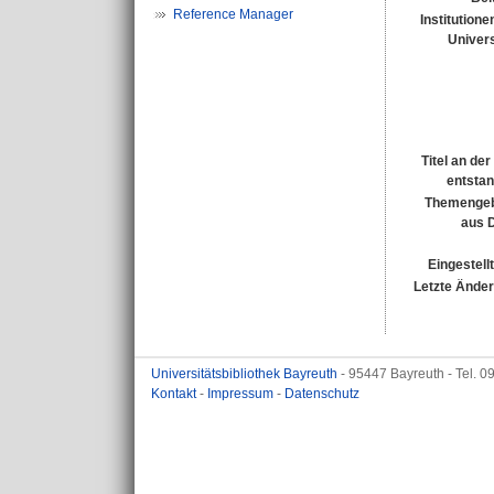
Reference Manager
Institutione
Univers
Titel an de
entsta
Themengeb
aus 
Eingestell
Letzte Ände
Universitätsbibliothek Bayreuth
- 95447 Bayreuth - Tel. 
Kontakt
-
Impressum
-
Datenschutz