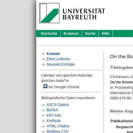
Startseite
Browsen
Suche
Hilfe
Kontakt
On the Bo
ERef Leitlinien
Neueste Einträge
Titelangabe
Literatur vom gleichen Autor/der
Christmann, 
gleichen Autor*in
On the Boots
bei Google Scholar
In:
Proceedings
International S
Bibliografische Daten exportieren
ISBN 978-90-
ASCII Citation
BibTeX
Weitere Ang
EP3 XML
EndNote
Publikations
HTML Citation
Begutacht
Multiline CSV
Bei