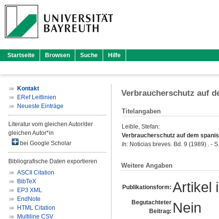
Startseite
Browsen
Suche
Hilfe
Kontakt
Verbraucherschutz auf 
ERef Leitlinien
Neueste Einträge
Titelangaben
Literatur vom gleichen Autor/der
Leible, Stefan
:
gleichen Autor*in
Verbraucherschutz auf dem spani
bei Google Scholar
In:
Noticias breves. Bd. 9 (1989) . - S
Bibliografische Daten exportieren
Weitere Angaben
ASCII Citation
BibTeX
Artikel 
Publikationsform:
EP3 XML
EndNote
Begutachteter
Nein
HTML Citation
Beitrag:
Multiline CSV