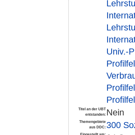
Lehrstu
Interna
Lehrstu
Interna
Univ.-P
Profilfe
Verbra
Profilfe
Profilfe
Titel an der UBT
Nein
entstanden:
Themengebiete
300 So
aus DDC:
Eingestellt am: