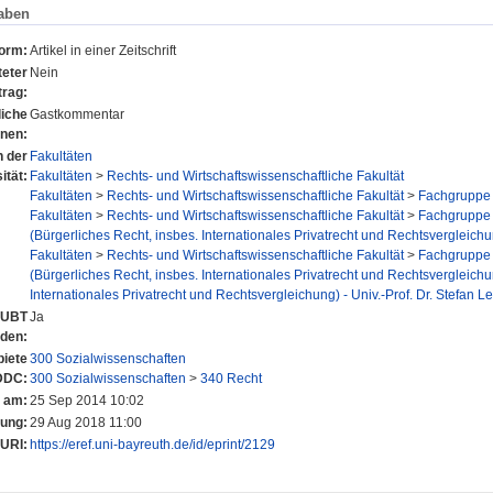
aben
form:
Artikel in einer Zeitschrift
eter
Nein
trag:
liche
Gastkommentar
onen:
n der
Fakultäten
ität:
Fakultäten
>
Rechts- und Wirtschaftswissenschaftliche Fakultät
Fakultäten
>
Rechts- und Wirtschaftswissenschaftliche Fakultät
>
Fachgruppe 
Fakultäten
>
Rechts- und Wirtschaftswissenschaftliche Fakultät
>
Fachgruppe 
(Bürgerliches Recht, insbes. Internationales Privatrecht und Rechtsvergleich
Fakultäten
>
Rechts- und Wirtschaftswissenschaftliche Fakultät
>
Fachgruppe 
(Bürgerliches Recht, insbes. Internationales Privatrecht und Rechtsvergleich
Internationales Privatrecht und Rechtsvergleichung) - Univ.-Prof. Dr. Stefan Le
r UBT
Ja
nden:
iete
300 Sozialwissenschaften
DDC:
300 Sozialwissenschaften
>
340 Recht
t am:
25 Sep 2014 10:02
rung:
29 Aug 2018 11:00
URI:
https://eref.uni-bayreuth.de/id/eprint/2129