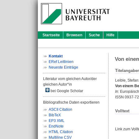
Startseite
Browsen
Suche
Hilfe
Kontakt
Von einem
ERef Leitlinien
Neueste Einträge
Titelangabe
Literatur vom gleichen Autor/der
Leible, Stefan
gleichen Autor*in
Von einem Ber
bei Google Scholar
In:
Europäische 
ISSN 0937-7
Bibliografische Daten exportieren
ASCII Citation
Volltext
BibTeX
EP3 XML
EndNote
Link zum Voll
HTML Citation
Multiline CSV