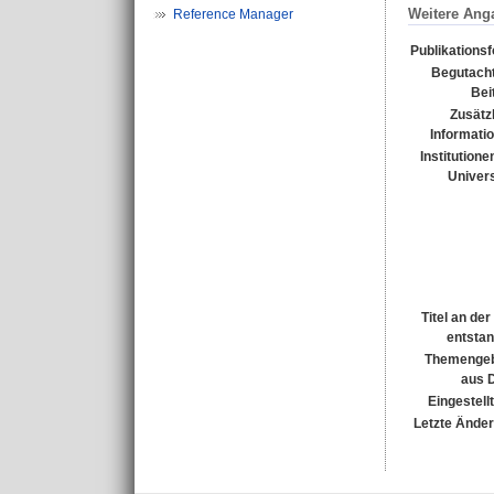
Weitere Ang
Reference Manager
Publikations
Begutacht
Bei
Zusätz
Informati
Institutione
Univers
Titel an de
entsta
Themengeb
aus 
Eingestell
Letzte Ände