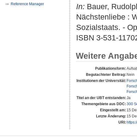
Reference Manager
In:
Bauer, Rudolp
Nächstenliebe : W
Sozialstaats. - O
ISBN 3-531-1170
Weitere Angab
Publikationsform:
Aufsa
Begutachteter Beitrag:
Nein
Institutionen der Universität:
Forsc
Forsc
Forsc
Titel an der UBT entstanden:
Ja
Themengebiete aus DDC:
300 S
Eingestellt am:
15 De
Letzte Änderung:
15 De
URI:
https: