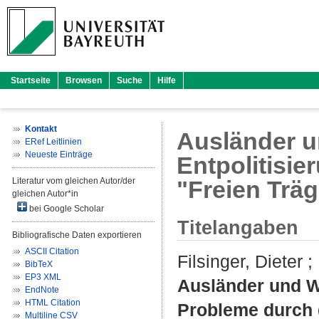
Startseite
Browsen
Suche
Hilfe
Kontakt
Ausländer u
ERef Leitlinien
Neueste Einträge
Entpolitisie
Literatur vom gleichen Autor/der
"Freien Träg
gleichen Autor*in
bei Google Scholar
Titelangaben
Bibliografische Daten exportieren
ASCII Citation
Filsinger, Dieter
;
BibTeX
EP3 XML
Ausländer und Wo
EndNote
HTML Citation
Probleme durch d
Multiline CSV