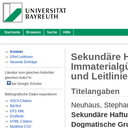
Startseite
Browsen
Suche
Hilfe
Kontakt
Sekundäre H
ERef Leitlinien
Neueste Einträge
Immaterialg
Literatur vom gleichen Autor/der
und Leitlini
gleichen Autor*in
bei Google Scholar
Titelangaben
Bibliografische Daten exportieren
ASCII Citation
Neuhaus, Stepha
BibTeX
EP3 XML
Sekundäre Haftun
EndNote
HTML Citation
Dogmatische Gru
Multiline CSV