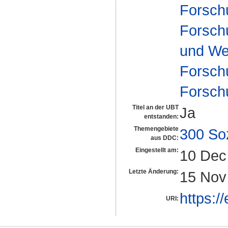
Forsch
Forschu
und We
Forsch
Forsch
Titel an der UBT
Ja
entstanden:
Themengebiete
300 So
aus DDC:
Eingestellt am:
10 Dec
Letzte Änderung:
15 Nov
https:/
URI: