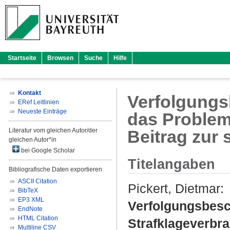
Startseite
Browsen
Suche
Hilfe
Kontakt
Verfolgungs
ERef Leitlinien
Neueste Einträge
das Problem
Literatur vom gleichen Autor/der
Beitrag zur 
gleichen Autor*in
bei Google Scholar
Titelangaben
Bibliografische Daten exportieren
ASCII Citation
Pickert, Dietmar
:
BibTeX
EP3 XML
Verfolgungsbesc
EndNote
HTML Citation
Strafklageverbra
Multiline CSV