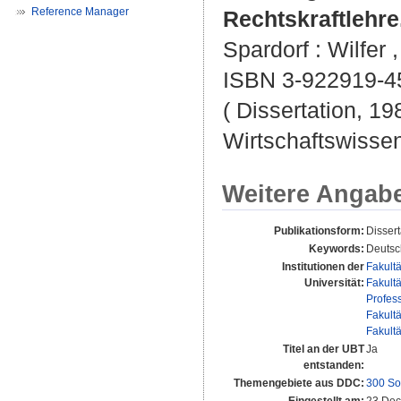
Reference Manager
Rechtskraftlehre
Spardorf : Wilfer ,
ISBN 3-922919-4
( Dissertation, 19
Wirtschaftswissen
Weitere Angab
Publikationsform:
Dissert
Keywords:
Deutsc
Institutionen der
Fakult
Universität:
Fakult
Profes
Fakult
Fakult
Titel an der UBT
Ja
entstanden:
Themengebiete aus DDC:
300 So