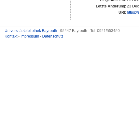
Eingestellt am:
23 Dec
Letzte Änderung:
23 Dec
URI:
https:/
Universitätsbibliothek Bayreuth
- 95447 Bayreuth - Tel. 0921/553450
Kontakt
-
Impressum
-
Datenschutz