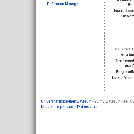
Reference Manager
Bei
Institutione
Univers
Titel an de
entsta
Themengeb
aus 
Eingestell
Letzte Ände
Universitätsbibliothek Bayreuth
- 95447 Bayreuth - Tel. 
Kontakt
-
Impressum
-
Datenschutz