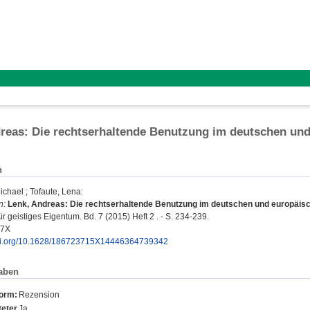
reas: Die rechtserhaltende Benutzung im deutschen und
n
ichael
;
Tofaute, Lena
:
n:
Lenk, Andreas: Die rechtserhaltende Benutzung im deutschen und europäisc
für geistiges Eigentum. Bd. 7 (2015) Heft 2 . - S. 234-239.
37X
doi.org/10.1628/186723715X14446364739342
aben
form:
Rezension
eter
Ja