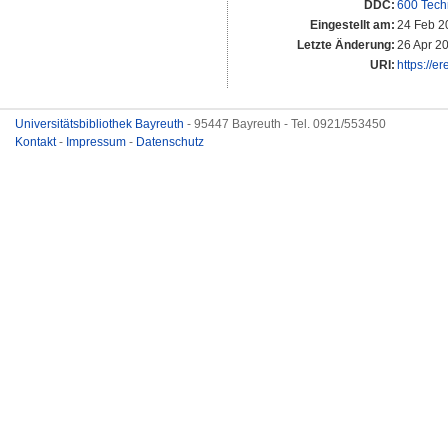
DDC:
600 Tech
Eingestellt am:
24 Feb 2
Letzte Änderung:
26 Apr 2
URI:
https://e
Universitätsbibliothek Bayreuth
- 95447 Bayreuth - Tel. 0921/553450
Kontakt
-
Impressum
-
Datenschutz