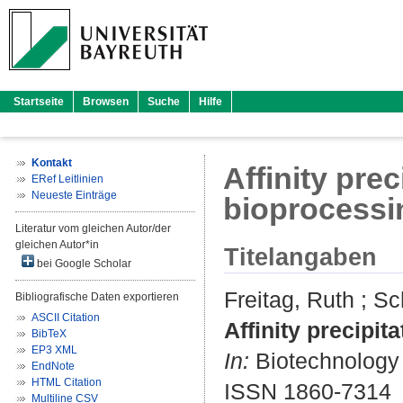
Startseite
Browsen
Suche
Hilfe
Kontakt
Affinity prec
ERef Leitlinien
Neueste Einträge
bioprocessi
Literatur vom gleichen Autor/der
gleichen Autor*in
Titelangaben
bei Google Scholar
Freitag, Ruth
;
Sc
Bibliografische Daten exportieren
ASCII Citation
Affinity precipit
BibTeX
EP3 XML
In:
Biotechnology J
EndNote
HTML Citation
ISSN 1860-7314
Multiline CSV