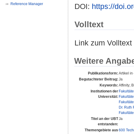
Reference Manager
DOI:
https://doi.
Volltext
Link zum Volltext
Weitere Angab
Publikationsform:
Artikel in
Begutachteter Beitrag:
Ja
Keywords:
Affinity;
Institutionen der
Fakultät
Universität:
Fakultät
Fakultät
Dr. Ruth 
Fakultät
Titel an der UBT
Ja
entstanden:
Themengebiete aus
600 Tech