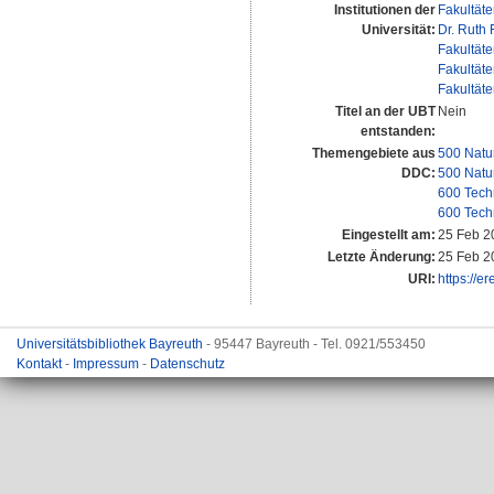
Institutionen der
Fakultät
Universität:
Dr. Ruth 
Fakultät
Fakultät
Fakultät
Titel an der UBT
Nein
entstanden:
Themengebiete aus
500 Natu
DDC:
500 Natu
600 Tech
600 Tech
Eingestellt am:
25 Feb 2
Letzte Änderung:
25 Feb 2
URI:
https://e
Universitätsbibliothek Bayreuth
- 95447 Bayreuth - Tel. 0921/553450
Kontakt
-
Impressum
-
Datenschutz