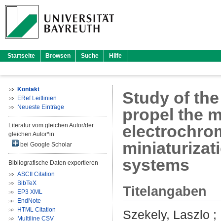
Startseite
Browsen
Suche
Hilfe
Kontakt
Study of the
ERef Leitlinien
Neueste Einträge
propel the m
Literatur vom gleichen Autor/der
electrochrom
gleichen Autor*in
miniaturizat
bei Google Scholar
systems
Bibliografische Daten exportieren
ASCII Citation
BibTeX
Titelangaben
EP3 XML
EndNote
HTML Citation
Szekely, Laszlo
;
Multiline CSV