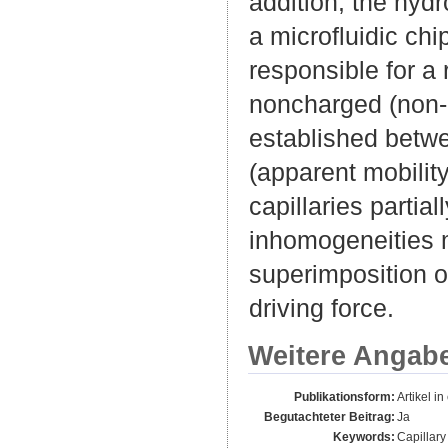
addition, the hyd
a microfluidic ch
responsible for a r
noncharged (non-E
established betwe
(apparent mobility
capillaries partia
inhomogeneities 
superimposition 
driving force.
Weitere Angab
Publikationsform:
Artikel in
Begutachteter Beitrag:
Ja
Keywords:
Capillary