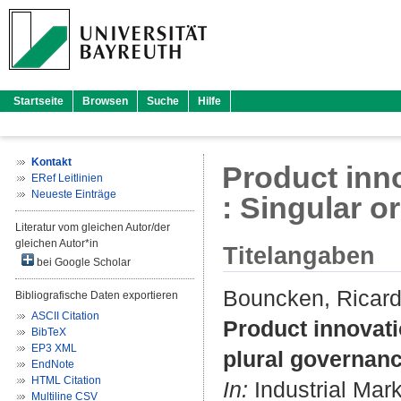
Startseite
Browsen
Suche
Hilfe
Kontakt
Product inno
ERef Leitlinien
Neueste Einträge
: Singular o
Literatur vom gleichen Autor/der
gleichen Autor*in
Titelangaben
bei Google Scholar
Bouncken, Ricard
Bibliografische Daten exportieren
ASCII Citation
Product innovati
BibTeX
EP3 XML
plural governan
EndNote
HTML Citation
In:
Industrial Mar
Multiline CSV