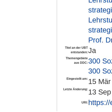
strate
Lehrstu
strateg
Prof. D
Titel an der UBT
Ja
entstanden:
Themengebiete
300 So
aus DDC:
300 So
Eingestellt am:
15 Mär
Letzte Änderung:
13 Sep
https:/
URI: