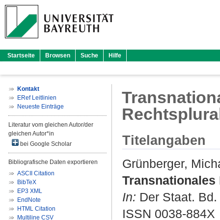
Startseite
Browsen
Suche
Hilfe
Kontakt
Transnation
ERef Leitlinien
Neueste Einträge
Rechtsplura
Literatur vom gleichen Autor/der
gleichen Autor*in
Titelangaben
bei Google Scholar
Grünberger, Mich
Bibliografische Daten exportieren
ASCII Citation
Transnationales 
BibTeX
EP3 XML
In:
Der Staat. Bd. 
EndNote
HTML Citation
ISSN 0038-884X
Multiline CSV