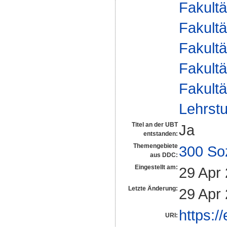
Fakultä
Fakultä
Fakultä
Fakultä
Fakultä
Lehrstu
Titel an der UBT
Ja
entstanden:
Themengebiete
300 So
aus DDC:
Eingestellt am:
29 Apr
Letzte Änderung:
29 Apr
https:/
URI: