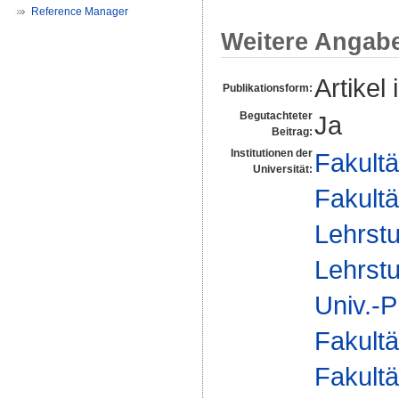
Reference Manager
Weitere Angab
Artikel 
Publikationsform:
Begutachteter
Ja
Beitrag:
Institutionen der
Fakultä
Universität:
Fakultä
Lehrstu
Lehrstu
Univ.-P
Fakultä
Fakultä