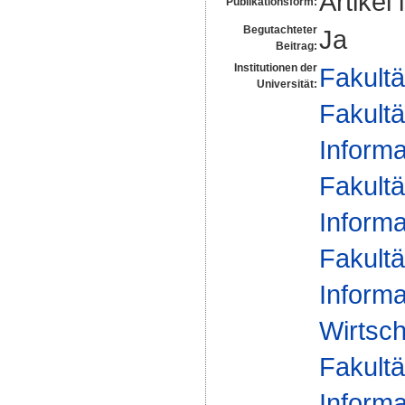
Artikel 
Publikationsform:
Begutachteter
Ja
Beitrag:
Institutionen der
Fakultä
Universität:
Fakultä
Informa
Fakultä
Informa
Fakultä
Informa
Wirtsc
Fakultä
Informa