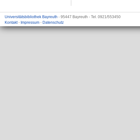
Universitätsbibliothek Bayreuth
- 95447 Bayreuth - Tel. 0921/553450
Kontakt
-
Impressum
-
Datenschutz