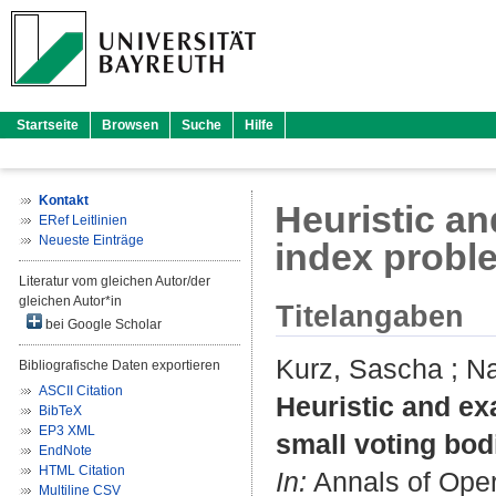
Startseite
Browsen
Suche
Hilfe
Kontakt
Heuristic an
ERef Leitlinien
Neueste Einträge
index proble
Literatur vom gleichen Autor/der
gleichen Autor*in
Titelangaben
bei Google Scholar
Kurz, Sascha
;
Na
Bibliografische Daten exportieren
ASCII Citation
Heuristic and ex
BibTeX
EP3 XML
small voting bod
EndNote
HTML Citation
In:
Annals of Oper
Multiline CSV