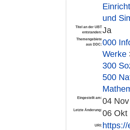
Einrich
und Si
Titel an der UBT
Ja
entstanden:
Themengebiete
000 Inf
aus DDC:
Werke
300 So
500 Na
Mathem
Eingestellt am:
04 Nov
Letzte Änderung:
06 Okt
https:/
URI: