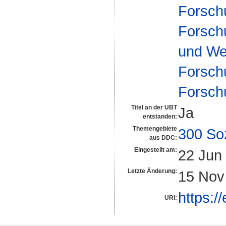
Forsch
Forschu
und We
Forsch
Forsch
Titel an der UBT
Ja
entstanden:
Themengebiete
300 So
aus DDC:
Eingestellt am:
22 Jun
Letzte Änderung:
15 Nov
https:/
URI: