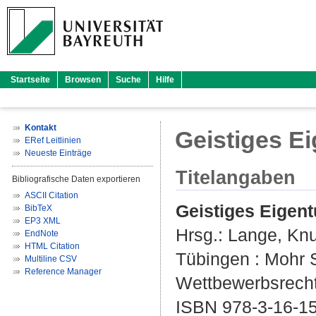
Startseite
Browsen
Suche
Hilfe
Kontakt
Geistiges E
ERef Leitlinien
Neueste Einträge
Titelangaben
Bibliografische Daten exportieren
ASCII Citation
Geistiges Eigen
BibTeX
EP3 XML
Hrsg.:
Lange, Knu
EndNote
HTML Citation
Tübingen : Mohr S
Multiline CSV
Reference Manager
Wettbewerbsrecht 
ISBN 978-3-16-1