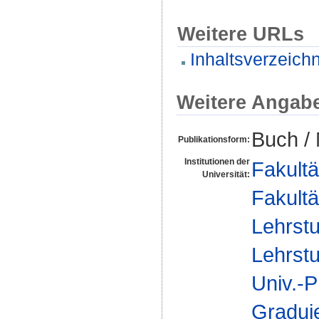
Weitere URLs
Inhaltsverzeichn
Weitere Angab
Buch /
Publikationsform:
Institutionen der
Fakultä
Universität:
Fakultä
Lehrstu
Lehrstu
Univ.-P
Gradui