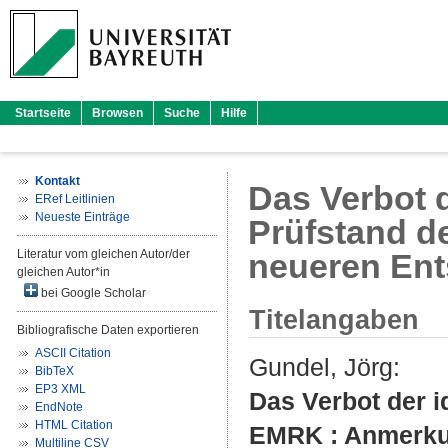
Startseite
Browsen
Suche
Hilfe
Kontakt
Das Verbot 
ERef Leitlinien
Neueste Einträge
Prüfstand d
Literatur vom gleichen Autor/der
neueren En
gleichen Autor*in
bei Google Scholar
Titelangaben
Bibliografische Daten exportieren
ASCII Citation
Gundel, Jörg
:
BibTeX
EP3 XML
Das Verbot der 
EndNote
HTML Citation
EMRK : Anmerku
Multiline CSV