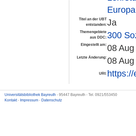
Europa
Titel an der UBT
Ja
entstanden:
Themengebiete
300 So
aus DDC:
Eingestellt am:
08 Aug
Letzte Änderung:
08 Aug
https:/
URI:
Universitätsbibliothek Bayreuth
- 95447 Bayreuth - Tel. 0921/553450
Kontakt
-
Impressum
-
Datenschutz