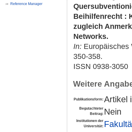
Reference Manager
Quersubventioni
Beihilfenrecht :
zugleich Anmerku
Networks.
In:
Europäisches Wi
350-358.
ISSN 0938-3050
Weitere Angab
Artikel 
Publikationsform:
Begutachteter
Nein
Beitrag:
Institutionen der
Fakultä
Universität: