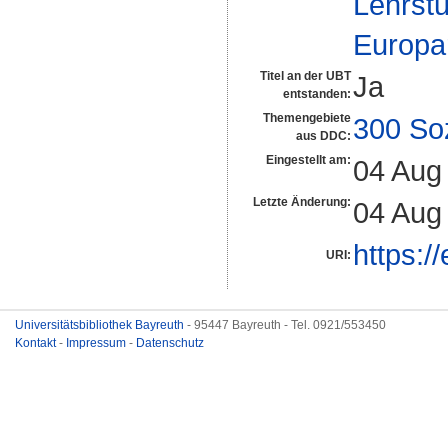
Lehrstu
Europa
Titel an der UBT
Ja
entstanden:
Themengebiete
300 So
aus DDC:
Eingestellt am:
04 Aug
Letzte Änderung:
04 Aug
https:/
URI:
Universitätsbibliothek Bayreuth
- 95447 Bayreuth - Tel. 0921/553450
Kontakt
-
Impressum
-
Datenschutz