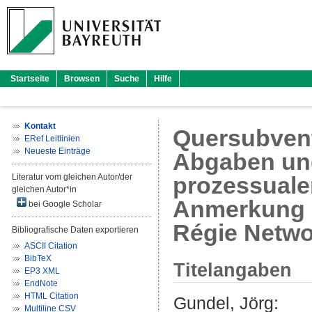
Startseite
Browsen
Suche
Hilfe
Kontakt
Quersubvent
ERef Leitlinien
Neueste Einträge
Abgaben und
Literatur vom gleichen Autor/der
prozessualen
gleichen Autor*in
Anmerkung z
bei Google Scholar
Régie Netw
Bibliografische Daten exportieren
ASCII Citation
BibTeX
Titelangaben
EP3 XML
EndNote
HTML Citation
Gundel, Jörg
:
Multiline CSV