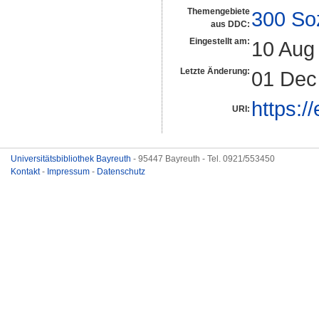
Themengebiete
300 So
aus DDC:
Eingestellt am:
10 Aug
Letzte Änderung:
01 Dec
https:/
URI:
Universitätsbibliothek Bayreuth
- 95447 Bayreuth - Tel. 0921/553450
Kontakt
-
Impressum
-
Datenschutz