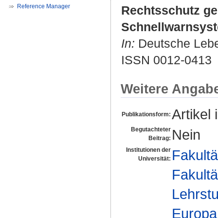
Reference Manager
Rechtsschutz ge
Schnellwarnsyste
In:
Deutsche Leben
ISSN 0012-0413
Weitere Angab
Artikel 
Publikationsform:
Begutachteter
Nein
Beitrag:
Institutionen der
Fakultä
Universität:
Fakultä
Lehrstu
Europa