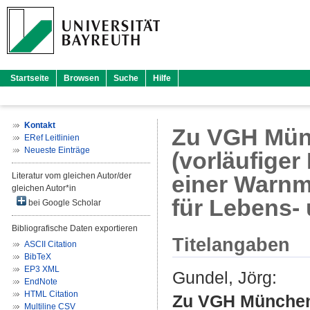
Startseite
Browsen
Suche
Hilfe
Kontakt
Zu VGH Münc
ERef Leitlinien
Neueste Einträge
(vorläufiger
Literatur vom gleichen Autor/der
einer Warnm
gleichen Autor*in
für Lebens- 
bei Google Scholar
Bibliografische Daten exportieren
Titelangaben
ASCII Citation
BibTeX
EP3 XML
Gundel, Jörg
:
EndNote
HTML Citation
Zu VGH München,
Multiline CSV