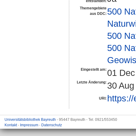
entstanden:
Themengebiete
500 Na
aus DDC:
Naturw
500 Na
500 Na
Geowis
Eingestellt am:
01 Dec
Letzte Änderung:
30 Aug
https:/
URI:
Universitätsbibliothek Bayreuth
- 95447 Bayreuth - Tel. 0921/553450
Kontakt
-
Impressum
-
Datenschutz