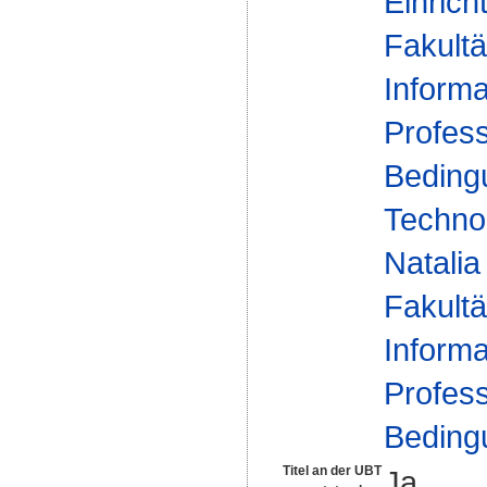
Einrich
Fakultä
Informa
Profess
Beding
Technol
Natalia
Fakultä
Informa
Profess
Beding
Titel an der UBT
Ja