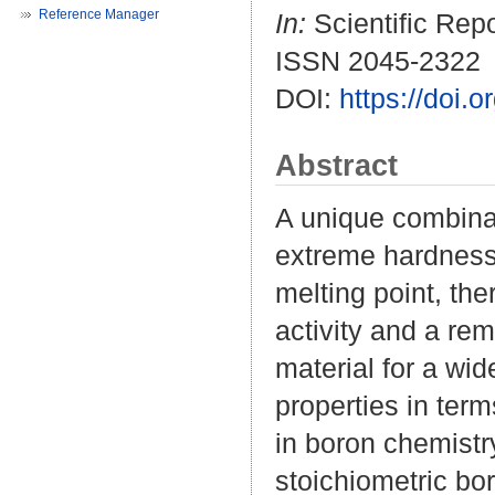
Reference Manager
In:
Scientific Repo
ISSN 2045-2322
DOI:
https://doi.
Abstract
A unique combinat
extreme hardness,
melting point, the
activity and a rem
material for a wid
properties in ter
in boron chemistry
stoichiometric b